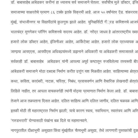
डॉ. बाबासाहेब आंबेडकर करीन! हा ध्यासच सर्व समाजाने घेतला. सर्वांचीच मुले डॉक्टर, इं
समाजाच्या साक्षरतेचे प्रमाण ८६ टक्के इतके विक्रमी आहे. आज ५० वर्षांनंतर ऍड. शंकरराव 
मुंबई, संभाजीनगर या विद्यापीठांचे कुलगुरू झाले आहेत. युनिव्हर्सिटी गँ्रड कमिशनचे आजचे
भालचंद्र मुणगेकर प्लॅनिंग कमिशनचे सदस्य आहेत. डॉ. नरेंद्र जाधव हे आंतरराष्ट्रीय ख्यात
हजारो लोक डॉक्टर आहेत, इंंजिनीअर आहेत, आर्किटेक्ट आहेत. हजारो लोक प्राध्यापक 
जाणार्‍या आयएएस, आयपीएस अधिकार्‍यांमध्ये डझनाने अधिकारी या आंबेडकरी समाजातले आहेत
सर्वकाही डॉ. बाबासाहेब आंबेडकर यांनी आपल्या अपूर्व कष्टातून रुजविलेल्या तत्त्वरूपी
आंबेडकरी समाजाने मोठा दबदबा निर्माण करीत उत्तुंग यश मिळवीत आहेत. साहित्याच्या क्षे
कथा, कविता, कादंबरी, नाटक, चरित्र, निबंध, प्रवासवर्णन आणि वैचारिक लेखनादी क्षेत्रांत
लिहिले नाहीत, तर आपला वाचकवर्गही त्यांनी मोठ्या प्रमाणात निर्माण केला आहे. डॉ. बाबासाहे
तेजाने आज तळपताना दिसत आहेत. दलित साहित्य आणि दलित जाणीव, दलित चळवळ आणि अलीक
इतकी मोठी ती महाराष्ट्रात निर्माण झाली; याचे कारण स्वत्व, स्वाभिमान, स्वातंत्र्य आणि अस
‘गरुडभरारी’ घेण्यासाठी पंखांना बळ दिले या महामानवाने.
नागपुरातील दीक्षाभूमी असूद्यात किंवा मुंबईतील चैत्यभूमी असूद्या, तेथे लागणारी पुस्तकांची 