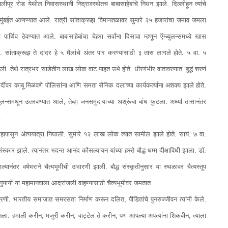
पूर रोड येथील निवासस्थानी निद्रावस्थेतच बाबासाहेबांचे निधन झाले. दिल्लीहून त्यांचे
 वा. मुंबईत आणण्यात आले. रात्री सांताक्रूझ विमानतळावर सुमारे २५ हजारांचा जमाव जमला
ांचे पार्थिव ठेवण्यात आले. बाबासाहेबांचा चेहरा सर्वांना दिसावा म्हणून ऍम्ब्युलन्समध्ये खास
सांताक्रूझ ते दादर हे ५ मैलांचे अंतर पार करण्यासाठी ३ तास लागले होते. ५ वा. ५
 आली. तेथे रात्रभर साडेतीन लाख लोक वाट पाहत उभे होते. धीरगंभीर वातावरणात ‘बुद्धं शरणं
र्दीवर काबू मिळवणे पोलिसांना आणि समता सैनिक दलाच्या कार्यकर्त्यांना अशक्य झाले होते.
्ब्युलन्समधून उतरवण्यात आले, तेव्हा जनसमुदायाच्या अश्रूंचा बांध फुटला. अर्ध्या तासानंतर
.
गृहापासून अंत्ययात्रा निघाली. सुमारे १२ लाख लोक त्यात सामील झाले होते. सायं. ७ वा.
ंस्कार झाले. त्यानंतर भदन्त आनंद कौसल्यायन यांच्या हस्ते बौद्ध धम्म दीक्षाविधी झाला. डॉ.
्यानंतर वर्षभराने चैत्यभूमीची उभारणी झाली. बौद्ध संस्कृतीनुसार या स्थळावर चैत्यस्तूप
 अनुयायी या महामानवाला आदरांजली वाहण्यासाठी चैत्यभूमीवर जमतात.
णी. भारतीय समाजात समरसता निर्माण करून दलित, पीडितांचे पुनरुज्जीवन त्यांनी केले.
ास घेतला. हमाली करीन, मजुरी करीन, वाट्टेल ते करीन, पण आपल्या अपत्यांना शिकवीन, त्याला