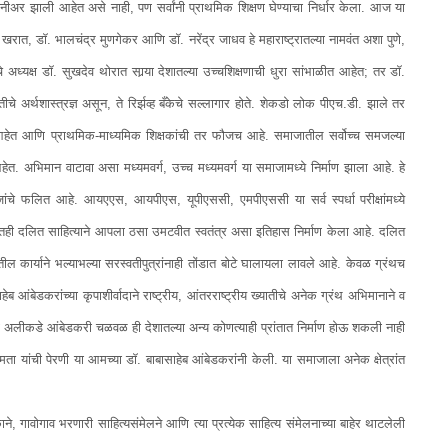
जिनीअर झाली आहेत असे नाही, पण सर्वांनी प्राथमिक शिक्षण घेण्याचा निर्धार केला. आज या
खरात, डॉ. भालचंद्र मुणगेकर आणि डॉ. नरेंद्र जाधव हे महाराष्ट्रातल्या नामवंत अशा पुणे,
 अध्यक्ष डॉ. सुखदेव थोरात सार्‍या देशातल्या उच्चशिक्षणाची धुरा सांभाळीत आहेत; तर डॉ.
ीचे अर्थशास्त्रज्ञ असून, ते रिर्झव्ह बँकेचे सल्लागार होते. शेकडो लोक पीएच.डी. झाले तर
आहेत आणि प्राथमिक-माध्यमिक शिक्षकांची तर फौजच आहे. समाजातील सर्वोच्च समजल्या
. अभिमान वाटावा असा मध्यमवर्ग, उच्च मध्यमवर्ग या समाजामध्ये निर्माण झाला आहे. हे
 बीजांचे फलित आहे. आयएएस, आयपीएस, यूपीएससी, एमपीएससी या सर्व स्पर्धा परीक्षांमध्ये
त्रातही दलित साहित्याने आपला ठसा उमटवीत स्वतंत्र असा इतिहास निर्माण केला आहे. दलित
ील कार्याने भल्याभल्या सरस्वतीपुत्रांनाही तोंडात बोटे घालायला लावले आहे. केवळ ग्रंथच
ब आंबेडकरांच्या कृपाशीर्वादाने राष्ट्रीय, आंतरराष्ट्रीय ख्यातीचे अनेक ग्रंथ अभिमानाने व
डे आंबेडकरी चळवळ ही देशातल्या अन्य कोणत्याही प्रांतात निर्माण होऊ शकली नाही
्मिता यांची पेरणी या आमच्या डॉ. बाबासाहेब आंबेडकरांनी केली. या समाजाला अनेक क्षेत्रांत
दुकाने, गावोगाव भरणारी साहित्यसंमेलने आणि त्या प्रत्येक साहित्य संमेलनाच्या बाहेर थाटलेली