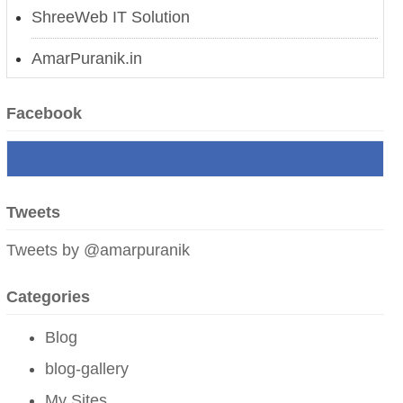
ShreeWeb IT Solution
AmarPuranik.in
मोगलस्तानचे कारस्थान
Facebook
नवी अर्थक्रांती
लाल किल्ल्यावरून मोदींचा बलूची दणका
Tweets
उर्जित पटेल यांची निवड आणि आव्हाने
Tweets by @amarpuranik
भारतीय जनतेचा युद्धक्षोभ
Categories
मोदी सरकारचे पुर्वेकडील समुद्रीसाहस
Blog
परं वैभवं नेतुमेतत् स्वराष्ट्रं|
blog-gallery
Admin:
grt
My Sites