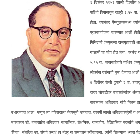
६ डिसेंबर १९५६ साली दिल्लीत अली
पाथिर्र्व विमानातून रात्री ३.१५
होता. त्यानंतर ऍम्ब्युलन्समध्ये त्य
प्रकाशयोजना करण्यात आली होती. 
मिनिटांनी ऍम्ब्युलन्स राजगृहापाशी
गच्छामी’चा घोष होत होता. प्रचंड ग
५.१५ वा. बाबासाहेबांचे पार्थिव ऍम
लोकांना दर्शनाची मुभा देण्यात आली
७ डिसेंबर रोजी दुपारी २ वा. राज
दादर चौपाटीवर बाबासाहेबांवर अंत्यस
बाबासाहेब आंबेडकर यांचे निधन झाल
उभारण्यात आला. म्हणून त्या परिसराला चैत्यभूमी म्हणतात. दरवर्षी लाखो आंबेडकरप्रेमी व
भारतरत्न डॉ. बाबासाहेब आंबेडकर सामाजिक, शैक्षणिक, राजकीय, ऐतिहासिक बदलांचे अग्र
‘शिका, संघटित व्हा, संघर्ष करा!’ हा मंत्र या समाजाने स्वीकारला. त्यांनी शिक्षणाचा ध्य