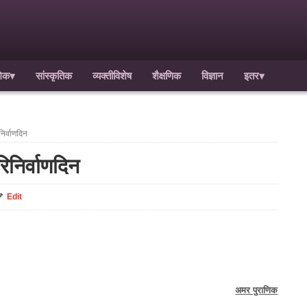
गिक
▾
सांस्कृतिक
व्यक्तीविशेष
शैक्षणिक
विज्ञान
इतर
▾
िर्वाणदिन
िनिर्वाणदिन
Edit
अमर पुराणिक