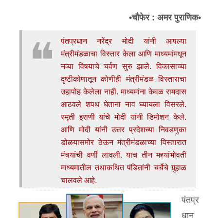
उद्योग भरारी
•चौफेर : अमर पुराणिक•
सांस्कृतिक
पंतप्रधान नरेंद्र मोदी यांनी आपल्या
व्यक्तीविशेष
मंत्रीमंडळाचा विस्तार केला आणि माध्यमांमधून
शैक्षणिक
नव्या विषयाचे चर्वण सुरु झाले. विकासाच्या
दृष्टीकोणातून कोणीही मंत्रीमंडळ विस्ताराचा
विज्ञान
उहापोह केलेला नाही. माध्यमांना केवळ रामदास
इतर
▾
आठवले शपथ घेताना नाव घ्यायला विसरले.
स्मृती इराणी यांचे मोदी यांनी डिमोशन केले.
नानासाहेब वळसंगकर
आणि मोदी यांनी उत्तर प्रदेशच्या निवडणुका
विज्ञान
डोळयासमोर ठेऊन मंत्रीमंडळाच्या विस्तारात
मंत्र्यांची वर्णी लावली. याच तीन मद्द्यांभोवती
माध्यमातील तथाकथित पंडितांनी चर्चेचे गुर्‍हाळ
चालवले आहे.
पंतप्र
धान