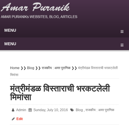
MENU
Home
MENU
Blog
मुखपृष्ठ
My Sites
राष्ट्रीय
Home ❯❯
Blog ❯❯
राजकीय : अमर पुराणिक ❯❯
मंत्रीमंडळ विस्ताराची भरकटलेली
मिमांसा
About
▾
आंतरराष्ट्रीय
▾
मंत्रीमंडळ विस्ताराची भरकटलेली
Privacy Policy
परराष्ट्र
मिमांसा
Disclaimer
राजकीय
Terms of use
Admin
Sunday, July 10, 2016
Blog
राजकीय : अमर पुराणिक
सामाजिक
,
Contact Us
Edit
औद्योगिक
▾
⚲