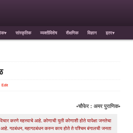
गिक
▾
सांस्कृतिक
व्यक्तीविशेष
शैक्षणिक
विज्ञान
इतर
▾
ळ
Edit
•चौफेर : अमर पुराणिक•
चार करणे महत्त्वाचे आहे. कोणाची युती कोणाशी होते यापेक्षा जनतेचा
 आहे. गठबंधन, महागठबंधन करुन काय होते ते पश्‍चिम बंगालची जनता