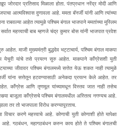
ा खूप जोरदार प्रतिसाद मिळाला होता. पंतप्रधान नरेंद्र मोदी आणि
पाचा आत्मविश्‍वास दुणावला आहे. ममता बॅनर्जी यांनी आणि त्यांच्या
 राबवल्या आहेत त्यामुळे पश्‍चिम बंगाल भाजपाने ममतांच्या मुस्लिम
वात महत्त्वाची बाब म्हणजे चंद्र कुमार बोस यांनी भाजपात प्रवेश
 सुरु आहेत. माजी मुख्यमंत्री बुद्धदेव भट्टाचार्य, पश्‍चिम बंगाल माकपा
येचुरी यांचे तसे प्रयत्न सुरु आहेत. माकपाने कॉंग्रेसशी युती
ाच्या जीवावर पश्‍चिम बंगालमध्ये सत्तेत येऊ शकत नाही त्यामुळे
्जी यांना सत्तेतून हटवण्यासाठी अनेकदा प्रयत्न केले आहेत. तर
े आहेत. कॉंग्रेस आणि तृणमूल यांच्यामधून विस्तव जात नाही तसेच
र्‍या बाजूला कॉंग्रेसचे पश्‍चिम बंगालमधील अस्तित्व नगण्यच आहे.
र झाला तर तो भाजपाला विरोध करण्यापूरताच.
विचार करणे महत्त्वाचे आहे. कोणाची युती कोणाशी होते यापेक्षा
 आहे. गठबंधन, महागठबंधन करुन काय होते ते पश्‍चिम बंगालची