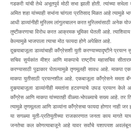
गडकरी यांची तेथे अभूतपुर्व मोठी सभा झाली होती. त्यांच्या सभेल
अमित शहा यांच्याही सभांना चांगला प्रतिसाद मिळत आहे त्यामुळे भाज
आधी डाव्यांनीही मुस्लिम लांगुलचालन करत मुस्लिमांसाठी अनेक योजना
तुष्टीकरणाचा विरोध करत आक्रमक भूमिका घेतली आहे. त्याशिवाय सर्
केल्यामुळे भाजपाला त्याचा मोठ फायदा होणे अपेक्षित आहे.
दूसर्‍याबाजूला डाव्यांचाही कॉंग्रेसशी युती करण्याच्यादृष्टीने प्रयत्न
सचिव सुर्यकांत मीश्र आणि माकपाचे राष्ट्रीय महासचिव सीताराम 
करण्यासाठी पुढाकार घेतल्यामुळे तृणमूलही सावध आहे. माकपा एकटय
माकपा युतीसाठी प्रयत्नशील आहे. एकबाजूला कॉंग्रेसने ममता बॅनर
दुसर्‍याबाजूला डाव्यांनीही ममतांना हटवण्याचे उघड प्रयत्न केल
कॉंग्रेस आणि माकपा यांच्यातही वीळ्या-भोपळ्याचे सख्य आहे. तर तिस
त्यामुळे तृणमूलला आणि डाव्यांना कॉंग्रेसचा फायदा होणार नाही ज
या सगळ्या युती-प्रतियुतीच्या राजकारणात जनता काय मागते याचा 
जनतेचा कल कोणत्याबाजूने आहे यावर सर्वांचे यशापयश अवलंबून