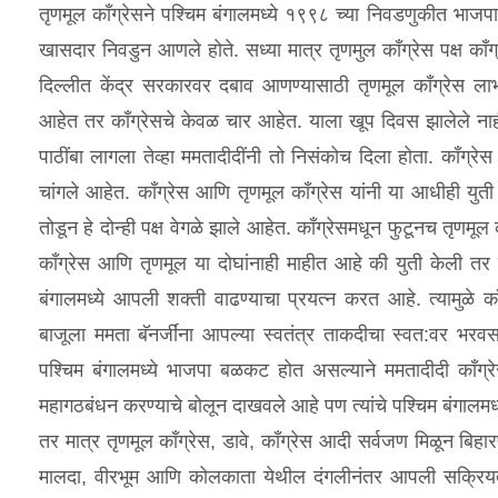
तृणमूल कॉंग्रेसने पश्‍चिम बंगालमध्ये १९९८ च्या निवडणुकीत भाजप
खासदार निवडुन आणले होते. सध्या मात्र तृणमुल कॉंग्रेस पक्ष कॉंग
दिल्लीत केंद्र सरकारवर दबाव आणण्यासाठी तृणमूल कॉंग्रेस ला
आहेत तर कॉंग्रेसचे केवळ चार आहेत. याला खूप दिवस झालेले नाहीत की
पाठींबा लागला तेव्हा ममतादीदींनी तो निसंकोच दिला होता. कॉंग्रेस 
चांगले आहेत. कॉंग्रेस आणि तृणमूल कॉंग्रेस यांनी या आधीही य
तोडून हे दोन्ही पक्ष वेगळे झाले आहेत. कॉंग्रेसमधून फुटूनच तृणमूल 
कॉंग्रेस आणि तृणमूल या दोघांनाही माहीत आहे की युती केली तर द
बंगालमध्ये आपली शक्ती वाढण्याचा प्रयत्न करत आहे. त्यामुळे कॉ
बाजूला ममता बॅनर्जींना आपल्या स्वतंत्र ताकदीचा स्वत:वर भरवसा
पश्‍चिम बंगालमध्ये भाजपा बळकट होत असल्याने ममतादीदी कॉंग्रेस
महागठबंधन करण्याचे बोलून दाखवले आहे पण त्यांचे पश्‍चिम बंगालमध
तर मात्र तृणमूल कॉंग्रेस, डावे, कॉंग्रेस आदी सर्वजण मिळून बिह
मालदा, वीरभूम आणि कोलकाता येथील दंगलीनंतर आपली सक्रियता ख