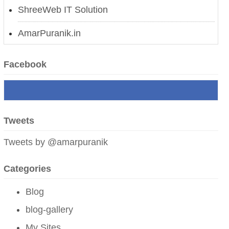
ShreeWeb IT Solution
AmarPuranik.in
मोगलस्तानचे कारस्थान
Facebook
नवी अर्थक्रांती
लाल किल्ल्यावरून मोदींचा बलूची दणका
Tweets
उर्जित पटेल यांची निवड आणि आव्हाने
Tweets by @amarpuranik
भारतीय जनतेचा युद्धक्षोभ
Categories
मोदी सरकारचे पुर्वेकडील समुद्रीसाहस
Blog
परं वैभवं नेतुमेतत् स्वराष्ट्रं|
blog-gallery
Admin:
grt
My Sites