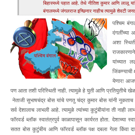
बिहारमध्ये पहात आहे. तेथे नीतिश कुमार आणि लालू यांच
बंगालमध्ये जंगलराज इच्छिनार नाहीच त्यामुळे शेवटी ज
पश्‍चिम बं
दंगलींच्या 
अशा स्थिती
राजकारणाने
यांच्यात 
जिंकण्याची 
येणार! आजपर
पण आता तशी परिस्थिती नाही. त्यामुळे हे युती आणि प्रतियुतीचे खे
नेताजी सुभाषचंद्र बोस यांचे पणतु चंद्र कुमार बोस यांनी नुकताच भ
सर्व देशालाच लाभली आहे. त्यामुळे त्यांच्या कुटुंबीयांना ती नाही ल
फॉरवर्ड ब्लॉक स्वातंत्रपुर्व काळापासून कार्यरत होता. देशाच्या स्वात
सतत बोस कुटुंबीय आणि फॉरवर्ड ब्लॉक पक्ष दबला गेला किंवा दाब