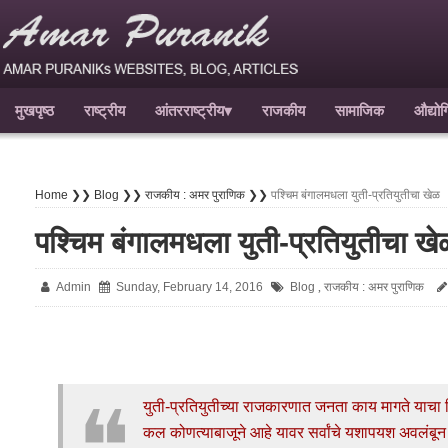
मुखपृष्ठ
राष्ट्रीय
आंतरराष्ट्रीय
▾
राजकीय
सामाजिक
औद्यो
Home ❯❯
Blog ❯❯
राजकीय : अमर पुराणिक ❯❯
पश्‍चिम बंगालमधला युती-प्रतियुतीचा खेळ
पश्‍चिम बंगालमधला युती-प्रतियुतीचा खे
Admin
Sunday, February 14, 2016
Blog
राजकीय : अमर पुराणिक
,
युती-प्रतियुतीच्या राजकारणात जनता काय मागते याचा वि
कल कोणत्याबाजूने आहे यावर सर्वांचे यशापयश अवलंबून