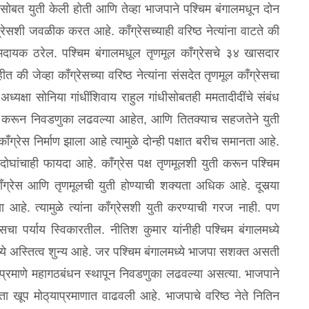
ासोबत युती केली होती आणि तेव्हा भाजपाने पश्‍चिम बंगालमधून दोन
्रेसशी जवळीक करत आहे. कॉंग्रेसच्याही वरिष्ठ नेत्यांना वाटते की
भदायक ठरेल. पश्‍चिम बंगालमधूल तृणमूल कॉंग्रेसचे ३४ खासदार
 जेव्हा कॉंग्रेसच्या वरिष्ठ नेत्यांना संसदेत तृणमूल कॉंग्रेसचा
अध्यक्षा सोनिया गांधींशिवाय राहुल गांधीसोबतही ममतादीदींचे संबंध
ुती करून निवडणुका लढवल्या आहेत, आणि तितक्याच सहजतेने युती
कॉंग्रेस निर्माण झाला आहे त्यामुळे दोन्ही पक्षात बरीच समानता आहे.
ोघांचाही फायदा आहे. कॉंग्रेस पक्ष तृणमूलशी युती करून पश्‍चिम
ंग्रेस आणि तृणमूलची युती होण्याची शक्यता अधिक आहे. दूसर्‍या
 आहे. त्यामुळे त्यांना कॉंग्रेसशी युती करण्याची गरज नाही. पण
चा पर्याय स्विकारतील. नीतिश कुमार यांनीही पश्‍चिम बंगालमध्ये
्ये अस्तित्व शुन्य आहे. जर पश्‍चिम बंगालमध्ये भाजपा सशक्त असती
ारप्रमाणे महागठबंधन स्थापून निवडणुका लढवल्या असत्या. भाजपाने
ूप मोठ्‌याप्रमाणात वाढवली आहे. भाजपाचे वरिष्ठ नेते नितिन