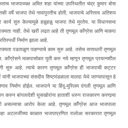
कताच भाजपाध्यक्ष अमित शहा यांच्या उपस्थितीत चंद्र कुमार बोस
ी वर्षे भाजपा तेथे नावापुरतीच होती, भाजपाचे अस्तित्व अतिशय
ार कार्य सुरु केल्यामुळे हळुहळु भाजपा तेथे मुरतेय. या विधानसभा
क्यता नाही. तेथे खरी लढत आहे ती तृणमूल कॉंग्रेस आणि माकपा
तिस्पर्धी निर्माण झाला आहे.
क्यता पडताळुण पाहण्याचे काम सुरु आहे. तसेच सत्ताधारी तृणमूल
त. कॉंग्रेसने माकपासोबत युती करु नये म्हणून तृणमूल प्रयत्नशील
लगी सुरु आहे. त्याचे कारण तृणमूल कॉंग्रेस ही भाजपाची कट्टर
जी यांनी भाजपाच्या संसदीय शिष्टमंडळाला मालदा येथे जाण्यापासून हे
 तणाव निर्माण होईल. भाजपाने या हिंदू-मुस्लिम दंगली तृणमूल आणि
ालन करुन बांगलादेशी घुसखोरांना हाताशी धरुन राजकारण करणार्‍या
ोधी असल्याचा आरोप केला आहे. तृणमूल कॉँग्रेस आज भाजपाला
व्हा अटलजींच्या काळात भाजपाप्रणित रालोआ सरकारात तृणमूल