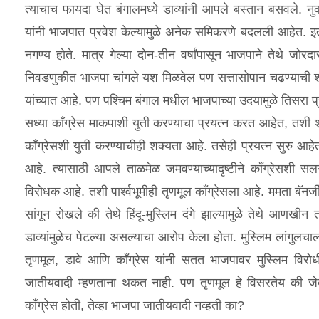
त्याचाच फायदा घेत बंगालमध्ये डाव्यांनी आपले बस्तान बसवले. नु
यांनी भाजपात प्रवेश केल्यामुळे अनेक समिकरणे बदलली आहेत. इतक
नगण्य होते. मात्र गेल्या दोन-तीन वर्षांपासून भाजपाने तेथे जोरद
निवडणुकीत भाजपा चांगले यश मिळवेल पण सत्तासोपान चढण्याची श
यांच्यात आहे. पण पश्‍चिम बंगाल मधील भाजपाच्या उदयामुळे तिसरा प्र
सध्या कॉंग्रेस माकपाशी युती करण्याचा प्रयत्न करत आहेत, तशी श
कॉंग्रेसशी युती करण्याचीही शक्यता आहे. तसेही प्रयत्न सुरु आहे
आहे. त्यासाठी आपले ताळमेळ जमवण्याच्यादृष्टीने कॉंग्रेसशी स
विरोधक आहे. तशी पार्श्‍वभूमीही तृणमूल कॉंग्रेसला आहे. ममता बॅनर्
सांगून रोखले की तेथे हिंदू-मुस्लिम दंगे झाल्यामुळे तेथे आणखीन
डाव्यांमुळेच पेटल्या असल्याचा आरोप केला होता. मुस्लिम लांगुलच
तृणमूल, डावे आणि कॉंग्रेस यांनी सतत भाजपावर मुस्लिम विर
जातीयवादी म्हणताना थकत नाही. पण तृणमूल हे विसरतेय की जे
कॉंग्रेस होती, तेव्हा भाजपा जातीयवादी नव्हती का?