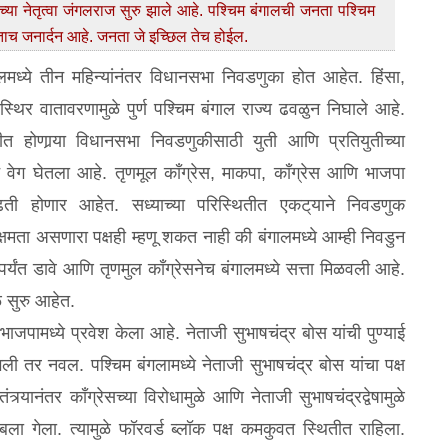
्या नेतृत्वा जंगलराज सुरु झाले आहे. पश्‍चिम बंगालची जनता पश्‍चिम
नताच जनार्दन आहे. जनता जे इच्छिल तेच होईल.
गालमध्ये तीन महिन्यांनंतर विधानसभा निवडणुका होत आहेत. हिंसा,
अस्थिर वातावरणामुळे पुर्ण पश्‍चिम बंगाल राज्य ढवळुन निघाले आहे.
त होणार्‍या विधानसभा निवडणुकीसाठी युती आणि प्रतियुतीच्या
 वेग घेतला आहे. तृणमूल कॉंग्रेस, माकपा, कॉंग्रेस आणि भाजपा
लढती होणार आहेत. सध्याच्या परिस्थितीत एकट्‌याने निवडणुक
क्षमता असणारा पक्षही म्हणू शकत नाही की बंगालमध्ये आम्ही निवडुन
्यंत डावे आणि तृणमुल कॉंग्रेसनेच बंगालमध्ये सत्ता मिळवली आहे.
ळ सुरु आहेत.
ाजपामध्ये प्रवेश केला आहे. नेताजी सुभाषचंद्र बोस यांची पुण्याई
ाभली तर नवल. पश्‍चिम बंगलामध्ये नेताजी सुभाषचंद्र बोस यांचा पक्ष
ंत्र्यानंतर कॉंग्रेसच्या विरोधामुळे आणि नेताजी सुभाषचंद्रद्वेषामुळे
ला गेला. त्यामुळे फॉरवर्ड ब्लॉक पक्ष कमकुवत स्थितीत राहिला.