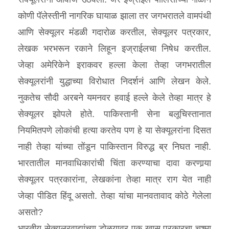
कोणी पॅलेस्तीनी नागरिक घायाळ झाला तर जगभरातले वामपंथी
आणि सेक्यूलर मंंडळी गदारोळ करतील, सेक्यूलर पत्रकार,
लेखक भरभरून रकाने लिहून इज्राईलचा निषेध करतील.
जेव्हा अमेरिकेने इराकवर हल्ला केला तेव्हा जगभरातील
सेक्यूलरांनी युद्धाच्या विरोधात निदर्शनं आणि लेखन केले.
नुकतेच सौदी अरबने यमनवर हवाई हल्ले केले तेव्हा मात्र हे
सेक्यूलर झोपले होते. पाकिस्तानी सेना बलूचिस्तानात
नियमितपणे लोकांची हत्या करतेय पण हे या सेक्यूलरांना दिसत
नाही तेव्हा यांच्या तोंडून पाकिस्तान विरुद्ध ब्र निघत नाही.
भारतातील मानवाधिकारांची चिंता करण्याचा दावा करणार्‍या
सेक्यूलर पत्रकारांना, लेखकांना तेव्हा मात्र राग येत नाही
जेव्हा पीडित हिंदू असतो. तेव्हा यांचा मानवतावाद कोठे गेलेला
असतो?
भारतीय सेक्युलरवाद्यांच्या डोळयावर एक खास प्रकारचा चश्मा