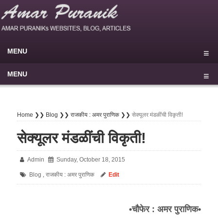
MENU
Home
MENU
Blog
मुखपृष्ठ
My Sites
राष्ट्रीय
Home ❯❯
Blog ❯❯
राजकीय : अमर पुराणिक ❯❯
सेक्यूलर मंडळींची विकृती!
About
▾
आंतरराष्ट्रीय
▾
सेक्यूलर मंडळींची विकृती!
Privacy Policy
परराष्ट्र
Admin
Sunday, October 18, 2015
Disclaimer
राजकीय
Blog
राजकीय : अमर पुराणिक
Edit
,
Terms of use
सामाजिक
Contact Us
औद्योगिक
▾
•चौफेर : अमर पुराणिक•
⚲