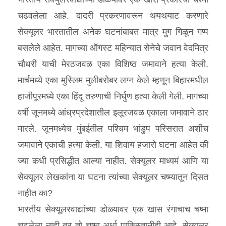
चढवलेला आहे. दादरी प्रकरणावरून थयथयाट करणारे
सेक्यूलर भारतातील अनेक घटनांबाबत मात्र मुग गिळून गप्प
बसलेले आहेत. मागच्या ऑगस्ट महिन्यात सेनेचे जवान वेदमित्र
चौधरी याची मेरठजवळ एका विशिष्ठ जमावाने हत्या केली.
मार्चमध्ये एका मुस्लिम मुलीबरोबर लग्न केले म्हणून बिहारमधील
हाजीपूरमध्ये एका हिंदू तरुणाची निर्घुण हत्या केली गेली. मागच्या
वर्षी जूनमध्ये आंध्रप्रदेशातील इलूरजवळ एकाला जमावाने ठार
मारले. जूनमध्येच मुंबईतील पश्‍चिम भांडुप परिसरात अशीच
जमावाने एकाची हत्या केली. या शिवाय हजारो घटना आहेत की
ज्या कधी प्रसिद्धीत आल्या नाहीत. सेक्यूलर माध्यमं आणि या
सेक्यूलर लेखकांना या घटना त्यांच्या सेक्यूलर चष्म्यातून दिसत
नाहीत का?
भारतीय सेक्यूलरवाद्यांच्या डोळ्यावर एक खास रंगाचाच चष्मा
चढलेला नाही तर तो चष्मा अर्धा पाकिस्तानीही आहे. सेक्यूलर