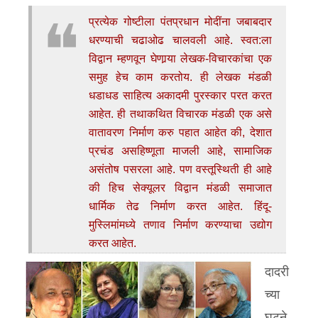
उद्योग भरारी
प्रत्येक गोष्टीला पंतप्रधान मोदींना जबाबदार
सांस्कृतिक
धरण्याची चढाओढ चालवली आहे. स्वत:ला
विद्वान म्हणवून घेणार्‍या लेखक-विचारकांचा एक
व्यक्तीविशेष
समुह हेच काम करतोय. ही लेखक मंडळी
शैक्षणिक
धडाधड साहित्य अकादमी पुरस्कार परत करत
आहेत. ही तथाकथित विचारक मंडळी एक असे
विज्ञान
वातावरण निर्माण करु पहात आहेत की, देशात
इतर
▾
प्रचंड असहिष्णूता माजली आहे, सामाजिक
असंतोष पसरला आहे. पण वस्तूस्थिती ही आहे
नानासाहेब वळसंगकर
की हिच सेक्यूलर विद्वान मंडळी समाजात
विज्ञान
धार्मिक तेढ निर्माण करत आहेत. हिंदू-
मुस्लिमांमध्ये तणाव निर्माण करण्याचा उद्योग
करत आहेत.
दादरी
च्या
घटने