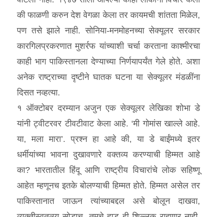
की फाळणी करुन देश वेगळा केला तर कायमची शांतता मिळेल,
पण तसे झाले नाही. सोनिया-मनमोहनच्या सेक्यूलर सरकार
कारगिलप्रकरणात मुशर्रफ यांच्याशी चर्चा करताना काश्मीरचा
काही भाग पाकिस्तानला देण्याच्या निर्णयापर्यंत गेले होते. अशा
अनेक राष्ट्राच्या दृष्टीने घातक घटना या सेक्यूलर मंडळींना
दिसत नव्हत्या.
१ ऑक्टोबर दरम्यान अजुन एक सेक्यूलर लेखिका शोभा डे
यांनी ट्वीटरवर टीवटीवाट केला आहे. ‘मी गोमांस खाल्ले आहे.
या, मला मारा’. प्रश्‍न हा आहे की, या डे बाईंमध्ये इतर
धर्मीयांच्या भावना दुखावणारे वक्तव्य करण्याची हिम्मत आहे
का? भारतातील हिंदू आणि राष्ट्रीय विचारांचे लोक सहिष्णू
आहेत म्हणूनच इतके बोलण्याची हिम्मत होते. हिम्मत असेल तर
पाकिस्तानात जाऊन त्यांच्याबद्दल असे बोलून दाखवा,
व्यक्तीस्वतत्र्य सोडाच, तुमचे हाड ही शिल्लक राहणार नाही.