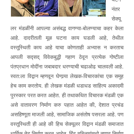
नंतर
सेक्यू
लर मंडळींनी आपल्या असंबद्ध वागण्या-बोलण्याचा कहर केला
आहे. दादरीतली मूळ घटना काय घडली आहे, तेथील
वस्तूस्थिती काय आहे याचा कोणताही अभ्यास न करताच
आपली सद्सद् विवेकबुद्धी गहाण ठेवून प्रत्येक गोष्टीला
पंतप्रधान मोदींना जबाबदार धरण्याची चढाओढ चालवली आहे.
स्वत:ला विद्वान म्हणवून घेणार्‍या लेखक-विचारकांचा एक समुह
हेच काम करतोय. ही लेखक मंडळी धडाधड साहित्य अकादमी
पुरस्कार परत करत आहेत. ही तथाकथित विचारक मंडळी एक
असे वातावरण निर्माण करु पहात आहेत की, देशात प्रचंड
असहिष्णूता माजली आहे, सामाजिक असंतोष पसरला आहे. पण
वस्तूस्थिती ही आहे की हिच सेक्यूलर विद्वान मंडळी समाजात
धार्मिक तेढ निर्माण करत आहेत. हिंदू-मुस्लिमांमध्ये तणाव निर्माण