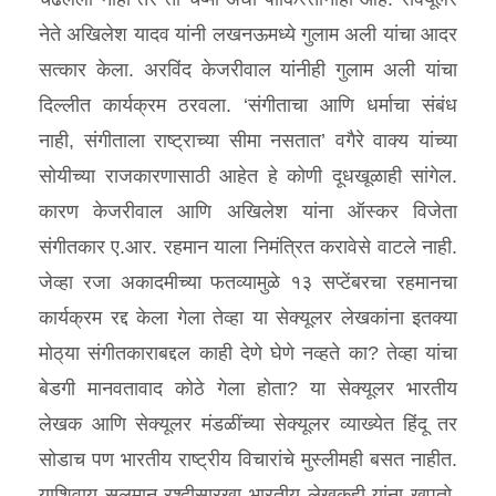
नेते अखिलेश यादव यांनी लखनऊमध्ये गुलाम अली यांचा आदर
सत्कार केला. अरविंद केजरीवाल यांनीही गुलाम अली यांचा
दिल्लीत कार्यक्रम ठरवला. ‘संगीताचा आणि धर्माचा संबंध
नाही, संगीताला राष्ट्राच्या सीमा नसतात’ वगैरे वाक्य यांच्या
सोयीच्या राजकारणासाठी आहेत हे कोणी दूधखूळाही सांगेल.
कारण केजरीवाल आणि अखिलेश यांना ऑस्कर विजेता
संगीतकार ए.आर. रहमान याला निमंत्रित करावेसे वाटले नाही.
जेव्हा रजा अकादमीच्या फतव्यामुळे १३ सप्टेंबरचा रहमानचा
कार्यक्रम रद्द केला गेला तेव्हा या सेक्यूलर लेखकांना इतक्या
मोठ्‌या संगीतकाराबद्दल काही देणे घेणे नव्हते का? तेव्हा यांचा
बेडगी मानवतावाद कोठे गेला होता? या सेक्यूलर भारतीय
लेखक आणि सेक्यूलर मंडळींच्या सेक्यूलर व्याख्येत हिंदू तर
सोडाच पण भारतीय राष्ट्रीय विचारांचे मुस्लीमही बसत नाहीत.
याशिवाय सलमान रश्दीसारखा भारतीय लेखकही यांना खूपतो.