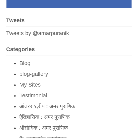
नवी अर्थक्रांती
Tweets
लाल किल्ल्यावरून मोदींचा बलूची दणका
Tweets by @amarpuranik
उर्जित पटेल यांची निवड आणि आव्हाने
Categories
भारतीय जनतेचा युद्धक्षोभ
Blog
मोदी सरकारचे पुर्वेकडील समुद्रीसाहस
blog-gallery
परं वैभवं नेतुमेतत् स्वराष्ट्रं|
My Sites
Admin:
grt
Testimonial
आंतरराष्ट्रीय : अमर पुराणिक
Sonu Aganur:
amarji very excellent.. very thru
ऐतिहासिक : अमर पुराणिक
Anonymous:
Good information for project.
औद्योगिक : अमर पुराणिक