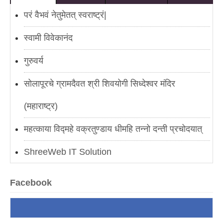
परं वैभवं नेतुमेतत् स्वराष्ट्रं|
स्वामी विवेकानंद
गुरुवर्य
सोलापूरचे ग्रामदैवत श्री शिवयोगी सिध्देश्वर मंदिर
(महाराष्ट्र)
महत्काया विद्महे वक्रतुण्डाय धीमहि तन्नो दन्ती प्रचोदयात्
ShreeWeb IT Solution
AmarPuranik.in
Facebook
मोगलस्तानचे कारस्थान
नवी अर्थक्रांती