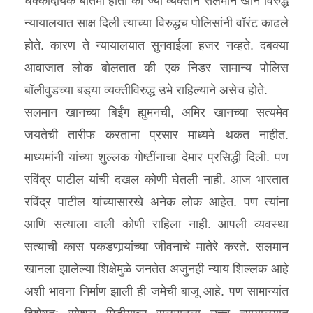
धक्कादायक बातमी होती की ज्या व्यक्तीने सलमान खान विरुद्ध
न्यायालयात साक्ष दिली त्याच्या विरुद्धच पोलिसांनी वॉरंट काढले
होते. कारण ते न्यायालयात सुनवाईला हजर नव्हते. दबक्या
आवाजात लोक बोलतात की एक निडर सामान्य पोलिस
बॉलीवुडच्या बड्‌या व्यक्तीविरुद्ध उभे राहिल्याने असेच होते.
सलमान खानच्या बिईंग ह्युमनची, अमिर खानच्या सत्यमेव
जयतेची तारीफ करताना प्रसार माध्यमे थकत नाहीत.
माध्यमांनी यांच्या शुल्लक गोष्टींनाचा देमार प्रसिद्धी दिली. पण
रविंद्र पाटील यांची दखल कोणी घेतली नाही. आज भारतात
रविंद्र पाटील यांच्यासारखे अनेक लोक आहेत. पण त्यांना
आणि सत्याला वाली कोणी राहिला नाही. आपली व्यवस्था
सत्याची कास पकडणार्‍यांच्या जीवनाचे मातेरे करते. सलमान
खानला झालेल्या शिक्षेमुळे जनतेत अजुनही न्याय शिल्लक आहे
अशी भावना निर्माण झाली ही जमेची बाजू आहे. पण सामान्यांत