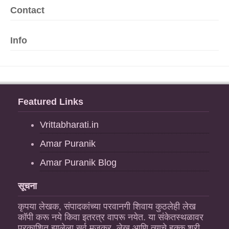
Contact
Info
Featured Links
Vrittabharati.in
Amar Puranik
Amar Puranik Blog
सूचना
कृपया लेखक, संपादकांच्या परवानगी शिवाय कुठलेही लेख
कॉपी करू नये किवा इतरत्र वापरू नयेत. या संकेतस्थळावर
प्रकाशित झालेला सर्व मजकूर, लेख आणि त्याचे हक्क श्री