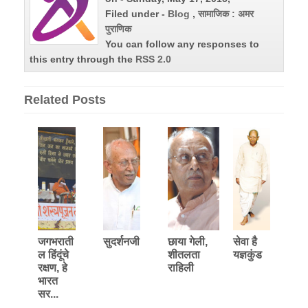
Filed under -
Blog
,
सामाजिक : अमर
पुराणिक
You can follow any responses to
this entry through the
RSS 2.0
Related Posts
जगभराती
सुदर्शनजी
छाया गेली,
सेवा है
ल हिंदूंचे
शीतलता
यज्ञकुंड
रक्षण, हे
राहिली
भारत
सर...