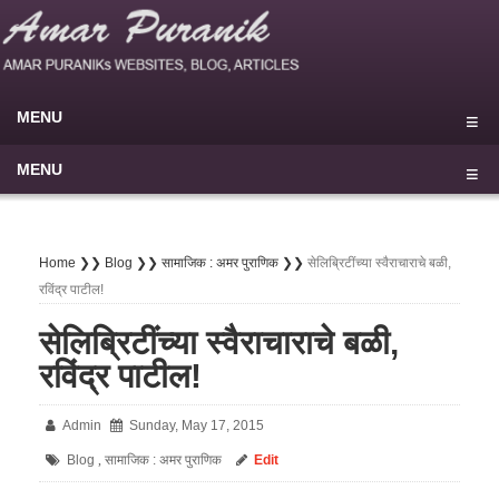
MENU
Home
MENU
Blog
मुखपृष्ठ
My Sites
राष्ट्रीय
Home ❯❯
Blog ❯❯
सामाजिक : अमर पुराणिक ❯❯
सेलिब्रिटींच्या स्वैराचाराचे बळी,
रविंद्र पाटील!
About
▾
आंतरराष्ट्रीय
▾
सेलिब्रिटींच्या स्वैराचाराचे बळी,
Privacy Policy
परराष्ट्र
रविंद्र पाटील!
Disclaimer
राजकीय
Terms of use
Admin
Sunday, May 17, 2015
सामाजिक
Contact Us
Blog
सामाजिक : अमर पुराणिक
Edit
,
औद्योगिक
▾
⚲