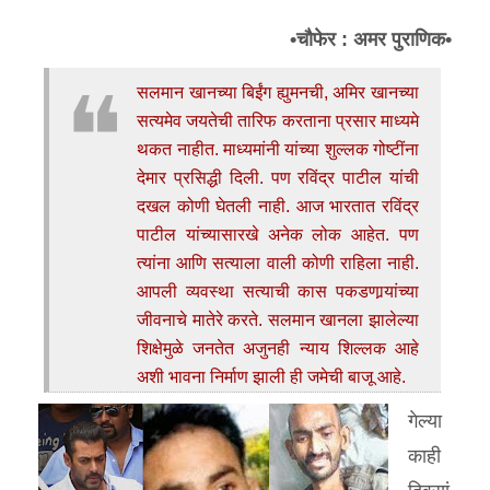
उद्योग भरारी
•चौफेर : अमर पुराणिक•
सांस्कृतिक
सलमान खानच्या बिईंग ह्युमनची, अमिर खानच्या
व्यक्तीविशेष
सत्यमेव जयतेची तारिफ करताना प्रसार माध्यमे
शैक्षणिक
थकत नाहीत. माध्यमांनी यांच्या शुल्लक गोष्टींना
देमार प्रसिद्धी दिली. पण रविंद्र पाटील यांची
विज्ञान
दखल कोणी घेतली नाही. आज भारतात रविंद्र
इतर
▾
पाटील यांच्यासारखे अनेक लोक आहेत. पण
त्यांना आणि सत्याला वाली कोणी राहिला नाही.
नानासाहेब वळसंगकर
आपली व्यवस्था सत्याची कास पकडणार्‍यांच्या
विज्ञान
जीवनाचे मातेरे करते. सलमान खानला झालेल्या
शिक्षेमुळे जनतेत अजुनही न्याय शिल्लक आहे
अशी भावना निर्माण झाली ही जमेची बाजू आहे.
गेल्या
काही