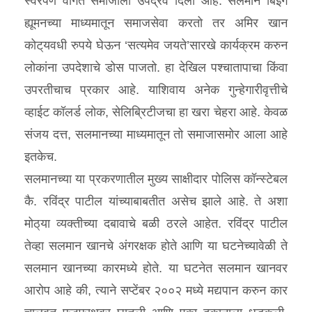
स्वैरपणे वागत समाजाला उपद्रव दिला आहे. सलमान बिईंग
ह्यूमनच्या माध्यमातून समाजसेवा करतो तर अमिर खान
कोट्‌यवधी रुपये घेऊन ‘सत्यमेव जयते’सारखे कार्यक्रम करुन
लोकांना उपदेशाचे डोस पाजतो. हा देखिल पश्‍चातापाचा किंवा
उपरतीचाच प्रकार आहे. याशिवाय अनेक गुन्हेगारीवृत्तीचे
व्हाईट कॉलर्ड लोक, सेलिब्रिटीजचा हा खरा चेहरा आहे. केवळ
संजय दत्त, सलमानच्या माध्यमातून तो समाजासमोर आला आहे
इतकेच.
सलमानच्या या प्रकरणातील मुख्य साक्षीदार पोलिस कॉन्स्टेबल
कै. रविंद्र पाटील यांच्याबाबतीत असेच झाले आहे. ते अशा
मोठ्‌या व्यक्तीच्या दबावाचे बळी ठरले आहेत. रविंद्र पाटील
तेव्हा सलमान खानचे अंगरक्षक होते आणि या घटनेच्यावेळी ते
सलमान खानच्या कारमध्ये होते. या घटनेत सलमान खानवर
आरोप आहे की, त्याने सप्टेंबर २००२ मध्ये मद्यपान करुन कार