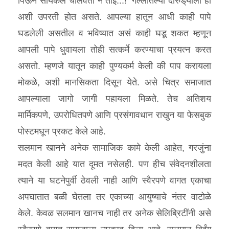
पिऊन सायकल चालवतो नं ताई...!’ गल्लीतल्या दारुड्‌याला ही
अशी उपरती होत असते. आपल्या हातून आधी काही पापे
घडलेली असतील व भविष्यात असं काही घडू शकत म्हणून
आपली पापे धुवायला तोही सत्कर्मे करण्याचा प्रयत्न करत
असतो. म्हणजे यातून काही पुण्यकर्म केली की पाप करायला
मोकळे, अशी मानसिकता दिसून येते. असे चित्र समाजात
आपल्याला जागो जागी पहायला मिळते. तेच अतिशय
मार्मिकपणे, उपरोधितपणे आणि प्रसंगावधान राखुन या फेसबुक
पोस्टमधून प्रकट केले आहे.
सलमान खानने अनेक सामाजिक कामे केली आहेत, गरजुंना
मदत केली आहे यात दूमत नसेलही. पण हीच संवेदनशीलता
त्याने या घटनेपुर्वी ठेवली नाही आणि स्वैरपणे वागत एकाचा
अपघातात बळी घेतला तर एकाच्या आयुष्याचे नंतर वाटोळे
केले. केवळ सलमान खानच नाही तर अनेक सेलिब्रिटींनी असे