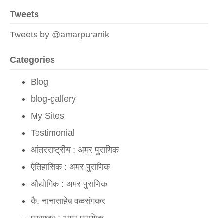
Tweets
लाल किल्ल्यावरून मोदींचा बलूची दणका
Tweets by @amarpuranik
उर्जित पटेल यांची निवड आणि आव्हाने
Categories
भारतीय जनतेचा युद्धक्षोभ
Blog
मोदी सरकारचे पुर्वेकडील समुद्रीसाहस
blog-gallery
परं वैभवं नेतुमेतत् स्वराष्ट्रं|
My Sites
Admin:
grt
Testimonial
आंतरराष्ट्रीय : अमर पुराणिक
Sonu Aganur:
amarji very excellent.. very thru
ऐतिहासिक : अमर पुराणिक
Anonymous:
Good information for project.
औद्योगिक : अमर पुराणिक
कै. नानासाहेब वळसंगकर
परराष्ट्र : अमर पुराणिक