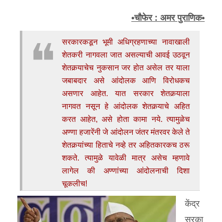
उद्योग भरारी
•चौफेर : अमर पुराणिक•
सांस्कृतिक
सरकारकडून भूमी अधिग्रहणाच्या नावाखाली
व्यक्तीविशेष
शेतकरी नागवला जात असल्याची आवई उठवून
शैक्षणिक
शेतकर्‍याचेच नुकसान जर होत असेल तर याला
जबाबदार असे आंदोलक आणि विरोधकच
विज्ञान
असणार आहेत. यात सरकार शेतकर्‍याला
इतर
▾
नागवत नसून हे आंदोलक शेतकर्‍याचे अहित
करत आहेत, असे होता कामा नये. त्यामुळेच
नानासाहेब वळसंगकर
अण्णा हजारेंनी जे आंदोलन जंतर मंतरवर केले ते
विज्ञान
शेतकर्‍यांच्या हिताचे नव्हे तर अहितकारकच ठरू
शकते. त्यामुळे यावेळी मात्र असेच म्हणावे
लागेल की अण्णांच्या आंदोलनाची दिशा
चूकलीच!
केंद्र
सरका