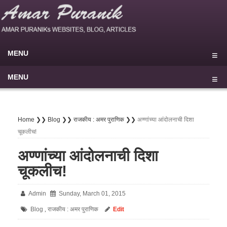
MENU
Home
MENU
Blog
मुखपृष्ठ
My Sites
राष्ट्रीय
Home ❯❯
Blog ❯❯
राजकीय : अमर पुराणिक ❯❯
अण्णांच्या आंदोलनाची दिशा
चूकलीच!
About
▾
आंतरराष्ट्रीय
▾
अण्णांच्या आंदोलनाची दिशा
Privacy Policy
परराष्ट्र
चूकलीच!
Disclaimer
राजकीय
Terms of use
Admin
Sunday, March 01, 2015
सामाजिक
Contact Us
Blog
राजकीय : अमर पुराणिक
Edit
,
औद्योगिक
▾
⚲