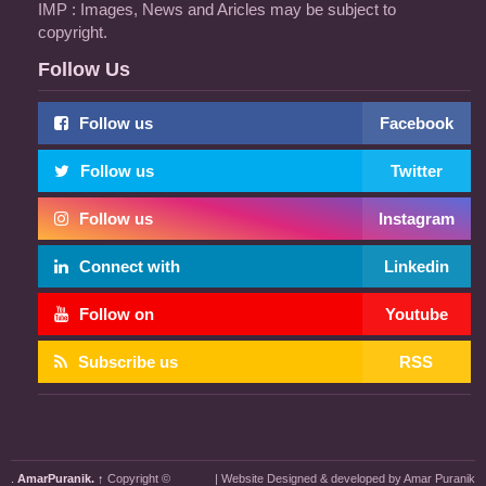
IMP : Images, News and Aricles may be subject to
copyright.
Follow Us
Follow us
Facebook
Follow us
Twitter
Follow us
Instagram
Connect with
Linkedin
Follow on
Youtube
Subscribe us
RSS
.
AmarPuranik. ↑
Copyright ©
| Website Designed & developed by Amar Puranik