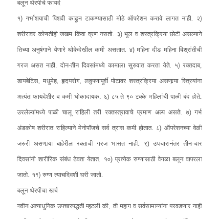
बलून थेरपीचे फायदे
१) गर्भाशयाची पिशवी काढून टाकण्यासाठी मोठे ऑपरेशन करावे लागत नाही. २)
शरीरावर कोणतीही जखम किंवा व्रण नसतो. ३) भूल व शस्त्रक्रिया छोटी असल्याने
तिच्या अनुषंगाने येणारे धोकेदेखील कमी असतात. ४) महिना दीड महिना विश्रांतीची
गरज असत नाही. दोन-तीन दिवसांमध्ये कामाला सुरुवात करता येते. ५) रक्तदाब,
डायबेटिस, मधुमेह, हृदयरोग, लठ्ठपणापूर्वी पोटावर शस्त्रक्रिया असणार्‍या स्त्रियांना
अत्यंत फायदेशीर व कमी धोकादायक. ६) ८५ ते ९० टक्के महिलांची पाळी बंद होते.
उरलेल्यांमध्ये पाळी चालू राहिली तरी रक्तस्त्रावाचे प्रमाण अल्प असते. ७) गर्भ
अंडकोष शरीरात राहिल्याने मेनोपॉजचे सर्व त्रास कमी होतात. ८) ऑपरेशनच्या वेळी
जरुरी असणार्‍या बाहेरील रक्ताची गरज भासत नाही. ९) उपचारानंतर तीन-चार
दिवसांनी शारीरिक संबंध ठेवता येतात. १०) प्रत्येक रुग्णासाठी वेगळा बलून वापरला
जातो. ११) रुग्ण त्याचदिवशी घरी जातो.
बलून थेरपीचा खर्च
नवीन अत्याधुनिक उपचारपद्धती म्हटली की, ती महाग व सर्वसामान्यांना परवडणार नाही