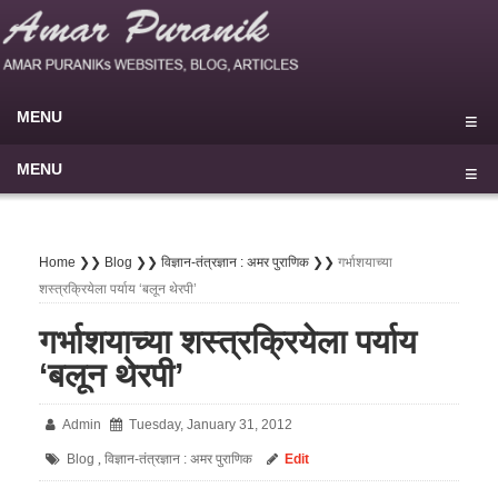
MENU
Home
MENU
Blog
मुखपृष्ठ
My Sites
राष्ट्रीय
Home ❯❯
Blog ❯❯
विज्ञान-तंत्रज्ञान : अमर पुराणिक ❯❯
गर्भाशयाच्या
शस्त्रक्रियेला पर्याय ‘बलून थेरपी’
About
▾
आंतरराष्ट्रीय
▾
गर्भाशयाच्या शस्त्रक्रियेला पर्याय
Privacy Policy
परराष्ट्र
‘बलून थेरपी’
Disclaimer
राजकीय
Terms of use
Admin
Tuesday, January 31, 2012
सामाजिक
Contact Us
Blog
विज्ञान-तंत्रज्ञान : अमर पुराणिक
Edit
,
औद्योगिक
▾
⚲