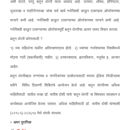
अशी वाटते, परंतु बलून थेरपी याला अपवाद आहे. उपचार, औषध, हॉस्पिटल,
भूलतज्ज्ञ व स्त्रीरोगतज्ज्ञ यांचा सर्व खर्च गर्भपिशवी काढून टाकणार्‍या ऑपरेशनच्या
मानाने कमी आहे. गर्भपिशवी काढून टाकण्याच्या ऑपरेशनच्या मानाने कमी आहे.
गर्भपिशवी काढून टाकण्याच्या ऑपरेशनपूर्वी बलून थेरपीचा आपण जरूर विचार करावा.
बलून थेरपी कोणासाठी ?
१) ज्या महिलांना पाळीत अतिरक्तस्त्राव होतो. २) ज्यांच्या गर्भाशयाच्या पिशवीमध्ये
मोठ्या गाठी (षळलीेळवी) नाहीत. ३) उच्चरक्तदाब, हृदयविकार, मधुमेह इ. आजार
आहेत.
बलून थेरपीबद्दल रुग्णांच्या व नागरिकांच्या प्रबोधनासाठी स्पायर इंडिया रेमेडीज्‌च्या
वतीने विविध ठिकाणी शिबिरांचे आयोजन केले आहे. बलून थेरपीच्या अधिक
माहितीसाठी यातील तज्ज्ञ डॉ. सतीश दोशी यांचे ‘बलून थेरपी’ या विषयावर व्याख्यान व
कार्यशाळा आयोजित केल्या जातात. अधिक माहितीसाठी डॉ. सतीश दोशी यांच्याशी
(०२१८५)-२२२६९४ येथे संपर्क साधावा.
-
अमर पुराणिक