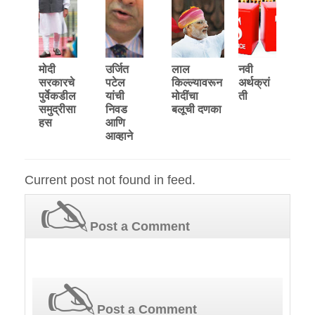
मोदी
उर्जित
लाल
नवी
सरकारचे
पटेल
किल्ल्यावरून
अर्थक्रां
पुर्वेकडील
यांची
मोदींचा
ती
समुद्रीसा
निवड
बलूची दणका
हस
आणि
आव्हाने
Current post not found in feed.
Post a Comment
Post a Comment