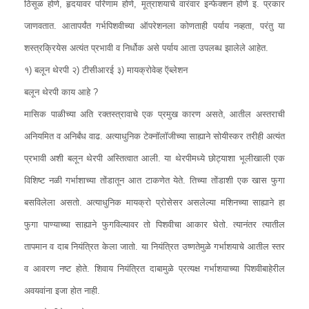
ठिसूळ होणे, हृदयावर परिणाम होणे, मूत्राशयाचे वारंवार इन्फेक्शन होणे इ. प्रकार
जाणवतात. आतापर्यंत गर्भपिशवीच्या ऑपरेशनला कोणताही पर्याय नव्हता, परंतु या
शस्त्रक्रियेस अत्यंत प्रभावी व निर्धोक असे पर्याय आता उपलब्ध झालेले आहेत.
१) बलून थेरपी २) टीसीआरई ३) मायक्रोवेव्ह ऍब्लेशन
बलून थेरपी काय आहे ?
मासिक पाळीच्या अति रक्तस्त्रावाचे एक प्रमुख कारण असते, आतील अस्तराची
अनियमित व अनिर्बंध वाढ. अत्याधुनिक टेक्नॉलॉजीच्या साह्याने सोयीस्कर तरीही अत्यंत
प्रभावी अशी बलून थेरपी अस्तित्वात आली. या थेरपीमध्ये छोट्याशा भूलीखाली एक
विशिष्ट नळी गर्भाशाच्या तोंडातून आत टाकणेत येते. तिच्या तोंडाशी एक खास फुगा
बसविलेला असतो. अत्याधुनिक मायक्रो प्रोसेसर असलेल्या मशिनच्या साह्याने हा
फुगा पाण्याच्या साह्याने फुगविल्यावर तो पिशवीचा आकार घेतो. त्यानंतर त्यातील
तापमान व दाब नियंत्रित केला जातो. या नियंत्रित उष्णतेमुळे गर्भाशयाचे आतील स्तर
व आवरण नष्ट होते. शिवाय नियंत्रित दाबामुळे प्रत्यक्ष गर्भाशयाच्या पिशवीबाहेरील
अवयवांना इजा होत नाही.