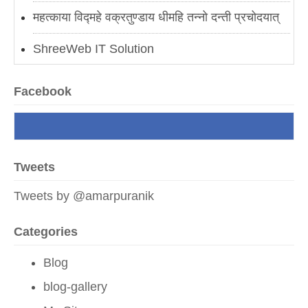
महत्काया विद्महे वक्रतुण्डाय धीमहि तन्नो दन्ती प्रचोदयात्
ShreeWeb IT Solution
AmarPuranik.in
Facebook
मोगलस्तानचे कारस्थान
नवी अर्थक्रांती
Tweets
लाल किल्ल्यावरून मोदींचा बलूची दणका
Tweets by @amarpuranik
उर्जित पटेल यांची निवड आणि आव्हाने
Categories
भारतीय जनतेचा युद्धक्षोभ
Blog
मोदी सरकारचे पुर्वेकडील समुद्रीसाहस
blog-gallery
परं वैभवं नेतुमेतत् स्वराष्ट्रं|