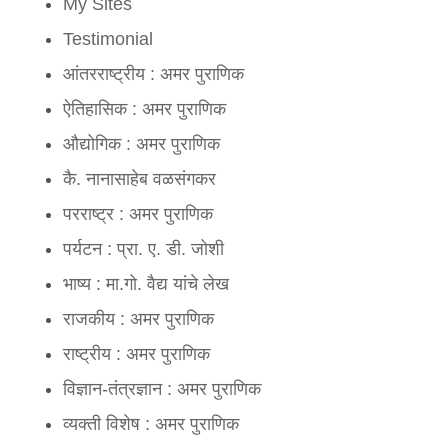
My Sites
Admin:
grt
Testimonial
आंतरराष्ट्रीय : अमर पुराणिक
Sonu Aganur:
amarji very excellent.. very thru
ऐतिहासिक : अमर पुराणिक
Anonymous:
Good information for project.
औद्योगिक : अमर पुराणिक
कै. नानासाहेब वळसंगकर
परराष्ट्र : अमर पुराणिक
पर्यटन : प्रा. ए. डी. जोशी
भाष्य : मा.गो. वैद्य यांचे लेख
राजकीय : अमर पुराणिक
राष्ट्रीय : अमर पुराणिक
विज्ञान-तंत्रज्ञान : अमर पुराणिक
व्यक्ती विशेष : अमर पुराणिक