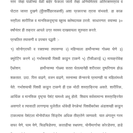
स्तर जेव्हा पाळीच्या वेळी बाहेर फेकला जातो तेव्हा अनियमितता अतिरक्तस्त्राव व
पोटात जास्त दुखणे (वूीाशपेीीहरसळशी) अशा प्रकारचा त्रास संभवतो. हा काळ
स्त्रीला शारीरिक व मानसिकदृष्ट्या खूपच क्लेषदायक ठरतो. साधारणत: वयाच्या ३०
वर्षांनंतर ही तक्रार आपले उग्र स्वरूप दाखवायला सुरुवात करते.
प्रचलित तपासणी व उपचार पद्धती :-
१) सोनोग्राफी व रक्ताच्या तपासण्या २) महिन्याला हार्मोन्सच्या गोळ्या घेणे ३)
क्युरेटिंग करणे ४) गर्भाशयाची पिशवी काढून टाकणे ५) टीसीआरई ६) मायक्रोवेव्ह
ऍब्लेशन. हार्मोन्सच्या गोळ्या सतत घेतल्यानेही शरीरावर दुष्परिणाम होऊ
शकतात. उदा. पित्त वाढणे, वजन वाढणे, स्तनाच्या कॅन्सरचे प्रमाणही या महिलांमध्ये
येते. गर्भाशयाची पिशवी काढून टाकणे ही एक मोठी शस्त्रक्रिया असते. शारीरिक,
आर्थिक व मानसिक दृष्ट्या पेशंट यामध्ये अधू होतो. शिवाय सर्वसामान्य शस्त्रक्रियेत
असणारे व त्यासाठी लागणार्‍या भुलेतील धोकेही वेगळेच! पिशवीबरोबर अंडाशयही काढून
टाकल्यास पेशंटला मोनोपॉजल सिंड्रोम अधिक तीव्रतेने जाणवतो. यात अंगातून गरम
वाफा येणे, घाम येणे, चिडचिडेपणा, कातडीचा रुक्षपणा, योनीमार्गाचा कोरडेपणा, हाडे