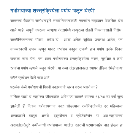
उद्योग भरारी
गर्भाशयाच्या शस्त्रक्रियेला पर्याय ‘बलून थेरपी’
सांस्कृतिक
सततच्या वैद्यकीय संशोधनाद्वारे संततीनियमनासाठी नवनवीन तंत्रज्ञान विकसित होत
व्यक्तीविशेष
आले आहे. यापूर्वी वापरल्या जाणार्‍या तंत्रामंध्ये तात्पुरत्या संतती नियमानासाठी निरोध,
शैक्षणिक
संततीनियमनाच्या गोळ्या, कॉपर-टी आशा अनेक सुविधा उपलब्ध आहेत, पण
कायमस्वरुपी उपाय म्हणून मात्र गर्भाशय काढून टाकणे हाच पर्याय इतके दिवस
विज्ञान
वापरला जात होता, पण आता गर्भाशयाच्या शस्त्रक्रियेला उत्तम, सुरक्षित व कमी
इतर
▾
खर्चाचा पर्याय म्हणजे ‘बलून थेरपी’. या नव्या तंत्रज्ञानाबद्दल स्पायर इंडिया रेमेडीज्‌च्या
नानासाहेब वळसंगकर
वतीने प्रबोधन केले जात आहे.
विज्ञान
प्रत्येक वेळी गर्भाशयाची पिशवी काढण्याची खरच गरज असते का?
मासिक पाळी हा स्त्रीच्या जीवनातील अविभाज्य घटक! वयाच्या १३/१४ व्या वर्षी सुरू
झालेली ही क्रिया गरोदरपणाचा काळ सोडल्यास रजोनिवृत्तीपर्यंत दर महिन्याला
अव्याहतपणे चालूच असते. इस्ट्र्रोजन व प्रोजेस्टेरॉन या अंत:स्त्रावाच्या
असमतोलतेमुळे कधी-कधी गर्भाशयाच्या आतील स्तराची प्रमाणाबाहेर वाढ होऊन हा