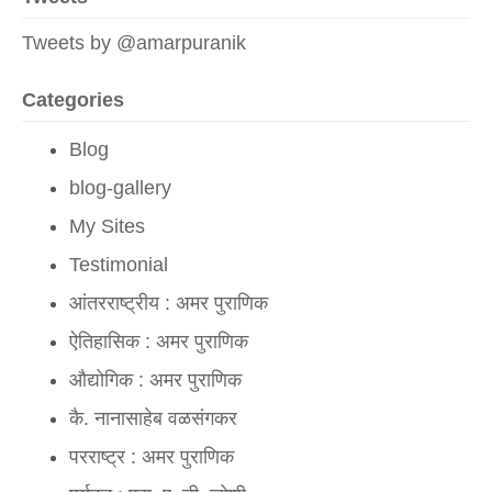
लाल किल्ल्यावरून मोदींचा बलूची दणका
Tweets by @amarpuranik
उर्जित पटेल यांची निवड आणि आव्हाने
Categories
भारतीय जनतेचा युद्धक्षोभ
Blog
मोदी सरकारचे पुर्वेकडील समुद्रीसाहस
blog-gallery
परं वैभवं नेतुमेतत् स्वराष्ट्रं|
My Sites
Admin:
grt
Testimonial
आंतरराष्ट्रीय : अमर पुराणिक
Sonu Aganur:
amarji very excellent.. very thru
ऐतिहासिक : अमर पुराणिक
Anonymous:
Good information for project.
औद्योगिक : अमर पुराणिक
कै. नानासाहेब वळसंगकर
परराष्ट्र : अमर पुराणिक