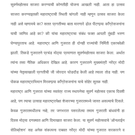
सुवर्णमहोत्सव साजरा करण्याची कोणतीही योजना आखली नाही. आता हा उत्सव
साजरा करण्याइतकी महाराष्ट्राची स्थिती चांगली नाही म्हणून उत्सव साजरा केला
नाही असे म्हणायचे का? सतत प्रगतीच्या बाता मारणारे ढोल पीटणार्‍या कॉंग्रेसजनांना
याची जाणिव आहे का? की यांचा महाराष्ट्राचा संबंध फक्त आपली तुंबडी भरुण
घेण्यापुरताच आहे. महाराष्ट्र आणि गुजरात ही दोनही राज्यांची निर्मिती एकाचवेळी
झाली. तिकडे गुजरातने प्रचंड मोठ्‌या प्रमाणात सुवर्णमहोत्सव साजरा केला. अर्थात
त्यांना तसा नैतिक अधिकार देखिल आहे. कारण गुजरातने मुख्यमंत्री नरेंद्र मोदी
यांच्या नेतृत्वाखाली प्रगतीची जी जोरदार घोडदौड केली आहे त्याला तोड नाही. पण
पोकळ महाराष्ट्राभिमान मिरवणार्‍या कॉंग्रेसजनांना याचे सोहेर सुतक नाही.
महाराष्ट्र आणि गुजरात यांच्या स्वतंत्र राज्य स्थापनेचा सुवर्ण महोत्सव एकाच दिवशी
आहे, पण त्याचा उत्साह महाराष्ट्रापेक्षा शेजारच्या गुजरातमध्ये जास्त असल्याचे दिसले.
केवळ गुजरातमधीलच नव्हे, तर जगभरात पसरलेल्या तमाम गुजराती बांधवांनी हा
दिवस मोठ्‌या दणक्यात आणि दिमाखात साजरा केला. या सुवर्ण महोत्सवाचे ‘ऑनलाईन
सेलिब्रेशन’ सह अनेक संकल्पना राबवत नरेंद्र मोदी यांच्या गुजरात सरकारने व