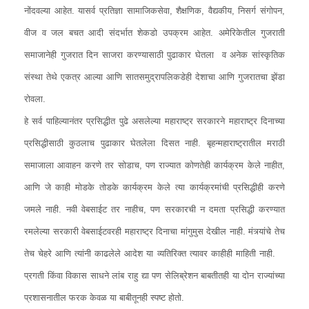
नोंदवल्या आहेत. यासर्व प्रतिज्ञा सामाजिकसेवा, शैक्षणिक, वैद्यकीय, निसर्ग संगोपन,
वीज व जल बचत आदी संदर्भात शेकडो उपक्रम आहेत. अमेरिकेतील गुजराती
समाजानेही गुजरात दिन साजरा करण्यासाठी पुढाकार घेतला व अनेक सांस्कृतिक
संस्था तेथे एकत्र आल्या आणि सातसमुद्रापलिकडेही देशाचा आणि गुजरातचा झेंडा
रोवला.
हे सर्व पाहिल्यानंतर प्रसिद्धीत पुढे असलेल्या महाराष्ट्र सरकारने महाराष्ट्र दिनाच्या
प्रसिद्धीसाठी कुठलाच पुढाकार घेतलेला दिसत नाही. बृहन्महाराष्ट्रातील मराठी
समाजाला आवाहन करणे तर सोडाच, पण राज्यात कोणतेही कार्यक्रम केले नाहीत,
आणि जे काही मोडके तोडके कार्यक्रम केले त्या कार्यक्रमांची प्रसिद्धीही करणे
जमले नाही. नवी वेबसाईट तर नाहीच, पण सरकारची न दमता प्रसिद्धी करण्यात
रमलेल्या सरकारी वेबसाईटवरही महाराष्ट्र दिनाचा मांगुमुस देखील नाही. मंत्र्यांचे तेच
तेच चेहरे आणि त्यांनी काढलेले आदेश या व्यतिरिक्त त्यावर काहीही माहिती नाही.
प्रगती किंवा विकास साधने लांब राहु द्या पण सेलिब्रेशन बाबतीतही या दोन राज्यांच्या
प्रशासनातील फरक केवळ या बाबीतूनही स्पष्ट होतो.