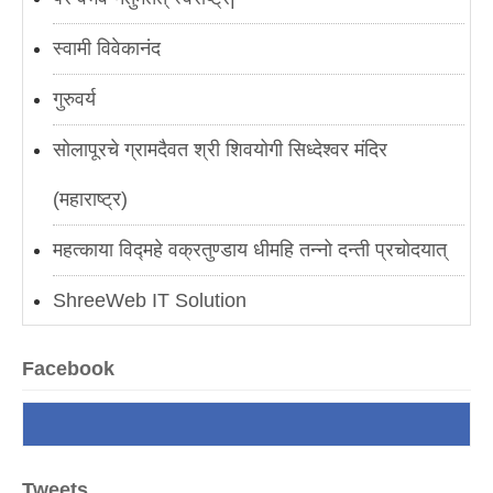
स्वामी विवेकानंद
गुरुवर्य
सोलापूरचे ग्रामदैवत श्री शिवयोगी सिध्देश्वर मंदिर
(महाराष्ट्र)
महत्काया विद्महे वक्रतुण्डाय धीमहि तन्नो दन्ती प्रचोदयात्
ShreeWeb IT Solution
AmarPuranik.in
Facebook
मोगलस्तानचे कारस्थान
नवी अर्थक्रांती
Tweets