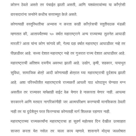
कोरुन ठेवले असते तर पंचाईत झाली असती, आणि यशवंतरावांच्या या कॉंग्रेसी
वारसदारांना जनतेने कधीच सत्ताच्यूत केले असते.
कोणत्याही वस्तूस्थितीचा अभ्यास न करता काही कॉंग्रेसची स्तूतीपाठक मंडळी
म्हणतात की, आतापर्यंतच्या ५० वर्षात महाराष्ट्राने अन्य राज्याच्या तुलनेत आघाडी
मारली? आता यांना कोण सांगावे की, गेल्या दहा वर्षात महाराष्ट्र आघाडीवर नव्हे तर
पीछाडीवर आहे. सध्या देशात महाराष्ट्र नव्हे तर गुजरात राज्य देशात आघाडीवर आहे.
महाराष्ट्राची अतिशय दयनीय अवस्था झाली आहे. उद्योग, कृषी, सहकार, पायाभूत
सुविधा, सामाजिक क्षेत्रे आदी कोणत्याही क्षेत्रात घ्या महाराष्ट्राची दुर्दशाच झाली
आहे. अशा परिस्थीतीत महाराष्ट्राचे राज्यकर्ते आपली पाठ थोपटवून घेण्यात मग्न
असतील तर राज्यावर यापेक्षाही वाईट वेळ येणार हे नाकारता येणार नाही. आपल्या
सरकारने आणि मतदार नागरिकांनीही जर आत्मपरिक्षण करण्याची मानसिकता ठेवली
नाही तर या दुर्दशेतून परत फिरण्याचा कोणताही मार्ग शिल्लक रहाणार नाही.
महाराष्ट्राच्या राज्यकर्त्यांना महाराष्ट्राचा हा सुवर्ण महोत्सव दिन देखील उत्साहात
साजरा करता येत नसेल तर याला काय म्हणावे. शासनाने मोठ्‌या जल्लोषात