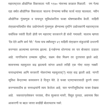
महाराष्ट्रात औद्योगिक विकासाला गती १९७० नंतरच्या काळात मिळाली. पण गेल्या
दहा वर्षात औद्योगिक विकासाला चालना देण्याच्या चर्चेचा फार्स मात्र चालवला. नवीन
औद्योगिक गुंतवणूक व पायाभूत सुविधांकरिता फक्त घोषणाबाजीच केली. माहिती
तंत्रज्ञानाधिष्ठीत सेवा उद्योगांमध्ये गुंतवणूक होण्याच्या दृष्टीने उद्योजकांनी महाराष्ट्रास
सर्वाधिक पसंती दिली होती पण महाराष्ट सरकारने ही संधी गमावली. यालाच म्हणता
‘दैव देते आणि कर्म नेते.’ गेल्या पाच वर्षांपासून ४९ माहिती तंत्रज्ञान संकुलांची उभारणी
करण्यात आल्याच्या वल्गनाच झाल्या. ई-गर्व्हनन्स धोरणाचा तर पार बोजवारा उडाला
आहे. नागरिकांना उच्चतम सुविधा, सक्षम सेवा मिळण तर दुरापास्त झाले आहे.
शासनाच्या महसुलात वाढ झाल्याचे सांगत असले तरीही एक गोष्ट मात्र नक्की
सत्ताधार्‍यांच्या आणि सरकारी नोकरांच्या महसुलात(?) मात्र वाढ झाली आहे. नागरी
सुविधा केंद्राच्या कामावरुन हे दिसून येते. हे फक्त भ्रष्टाचारासाठी कुरणे तयार
करण्यासाठीच हा सत्ताधार्‍यांनी व्याप केलेला आहे, यात नागरीसुविधांचा फक्त देखावा
आहे. जकात/प्रवेशकर परतावा, वीज शुल्कात माफी, विद्युत पुरवठा, अवास्तव बिल
आकारणी या बद्दल जास्त काहीही बोलायलाच नको.