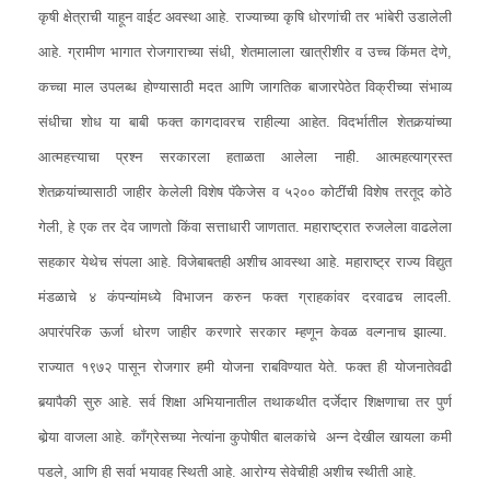
कृषी क्षेत्राची याहून वाईट अवस्था आहे. राज्याच्या कृषि धोरणांची तर भांबेरी उडालेली
आहे. ग्रामीण भागात रोजगाराच्या संधी, शेतमालाला खात्रीशीर व उच्च किंमत देणे,
कच्चा माल उपलब्ध होण्यासाठी मदत आणि जागतिक बाजारपेठेत विक्रीच्या संभाव्य
संधीचा शोध या बाबी फक्त कागदावरच राहील्या आहेत. विदर्भातील शेतकर्‍यांच्या
आत्महत्त्याचा प्रश्‍न सरकारला हताळता आलेला नाही. आत्महत्याग्रस्त
शेतकर्‍यांच्यासाठी जाहीर केलेली विशेष पॅकेजेस व ५२०० कोटींची विशेष तरतूद कोठे
गेली, हे एक तर देव जाणतो किंवा सत्ताधारी जाणतात. महाराष्ट्रात रुजलेला वाढलेला
सहकार येथेच संपला आहे. विजेबाबतही अशीच आवस्था आहे. महाराष्ट्र राज्य विद्युत
मंडळाचे ४ कंपन्यांमध्ये विभाजन करुन फक्त ग्राहकांवर दरवाढच लादली.
अपारंपरिक ऊर्जा धोरण जाहीर करणारे सरकार म्हणून केवळ वल्गनाच झाल्या.
राज्यात १९७२ पासून रोजगार हमी योजना राबविण्यात येते. फक्त ही योजनातेवढी
बर्‍यापैकी सुरु आहे. सर्व शिक्षा अभियानातील तथाकथीत दर्जेदार शिक्षणाचा तर पुर्ण
बोर्‍या वाजला आहे. कॉंग्रेसच्या नेत्यांना कुपोषीत बालकांचे अन्न देखील खायला कमी
पडले, आणि ही सर्वा भयावह स्थिती आहे. आरोग्य सेवेचीही अशीच स्थीती आहे.