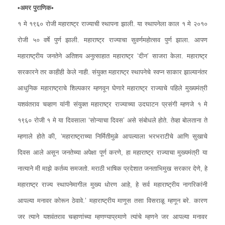
उद्योग भरारी
•अमर पुराणिक•
सांस्कृतिक
१ मे १९६० रोजी महाराष्ट्र राज्याची स्थापना झाली. या स्थापनेला काल १ मे २०१०
रोजी ५० वर्षे पुर्ण झाली. महाराष्ट्र राज्याचा सुवर्णमहोत्सव पुर्ण झाला. आपण
व्यक्तीविशेष
महाराष्ट्रीय जनतेने अतिशय अनुत्साहात महाराष्ट्र ‘दीन’ साजरा केला. महाराष्ट्र
शैक्षणिक
सरकारने तर काहीही केले नाही. संयुक्त महाराष्ट्र स्थापनेचे स्वप्न साकार झाल्यानंतर
विज्ञान
आधुनिक महाराष्ट्राचे शिल्पकार म्हणवून घेणारे महाराष्ट्र राज्याचे पहिले मुख्यमंत्री
इतर
▾
यशवंतराव चव्हाण यांनी संयुक्त महाराष्ट्र राज्याच्या उदघाटन प्रसंगी म्हणजे १ मे
१९६० रोजी १ मे या दिवसाला ‘सोन्याचा दिवस’ असे संबोधले होते. तेव्हा बोलताना ते
नानासाहेब वळसंगकर
म्हणाले होते की, ‘महाराष्ट्राच्या निर्मितीमुळे आपल्याला भरभराटीचे आणि सुखाचे
विज्ञान
दिवस आले असून जनतेच्या अपेक्षा पूर्ण करणे, हा महाराष्ट्र राज्याचा मुख्यमंत्री या
नात्याने मी माझे कर्तव्य समजतो. मराठी भाषिक प्रदेशात जनताभिमुख सरकार देणे, हे
महाराष्ट्र राज्य स्थापनेमागील मुख्य धोरण आहे, हे सर्व महाराष्ट्रीय नागरिकांनी
आपल्या मनावर कोरून ठेवावे.’ महाराष्ट्रीय माणूस तसा विसराळू म्हणून बरे. कारण
जर त्याने यशवंतराव चव्हाणांच्या म्हणण्याप्रमाणे त्यांचे म्हणने जर आपल्या मनावर