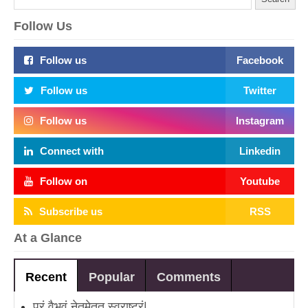
Follow Us
Follow us
Facebook
Follow us
Twitter
Follow us
Instagram
Connect with
Linkedin
Follow on
Youtube
Subscribe us
RSS
At a Glance
Recent
Popular
Comments
परं वैभवं नेतुमेतत् स्वराष्ट्रं|