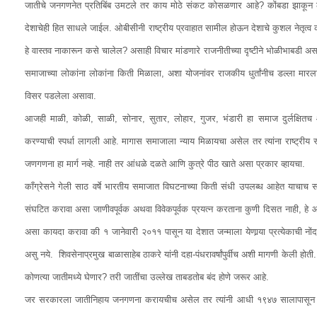
जातीचे जनगणनेत प्रतिबिंब उमटले तर काय मोठे संकट कोसळणार आहे? कोंबडा झाकून ठेव
देशाचेही हित साधले जाईल. ओबीसीनी राष्ट्रीय प्रवाहात सामील होऊन देशाचे कुशल नेतृत्व क
हे वास्तव नाकारून कसे चालेल? असाही विचार मांडणारे राजनीतीच्या दृष्टीने भोळीभाबडी असण
समाजाच्या लोकांना लोकांना किती मिळाला, अशा योजनांवर राजकीय धुर्तांनीच डल्ला मारला
विसर पडलेला असावा.
आजही माळी, कोळी, साळी, सोनार, सुतार, लोहार, गुजर, भंडारी हा समाज दुर्लक्षितच आ
करण्याची स्पर्धा लागली आहे. मागास समाजाला न्याय मिळायचा असेल तर त्यांना राष्ट्रीय 
जणगणना हा मार्ग नव्हे. नाही तर आंधळे दळते आणि कुत्रे पीठ खाते असा प्रकार व्हायचा.
कॉंग्रेसने गेली साठ वर्षे भारतीय समाजात विघटनाच्या किती संधी उपलब्ध आहेत याचा
संघटित करावा असा जाणीवपूर्वक अथवा विवेकपूर्वक प्रयत्न करताना कुणी दिसत नाही, हे आ
असा कायदा करावा की १ जानेवारी २०११ पासून या देशात जन्माला येणार्‍या प्रत्येकाची नों
असु नये. शिवसेनाप्रमुख बाळासाहेब ठाकरे यांनी दहा-पंधरावर्षांपुर्वीच अशी मागणी केली होती. 
कोणत्या जातीमध्ये घेणार? तरी जातींचा उल्लेख ताबडतोब बंद होणे जरूर आहे.
जर सरकारला जातीनिहाय जनगणना करायचीच असेल तर त्यांनी आधी १९४७ सालापासून भार