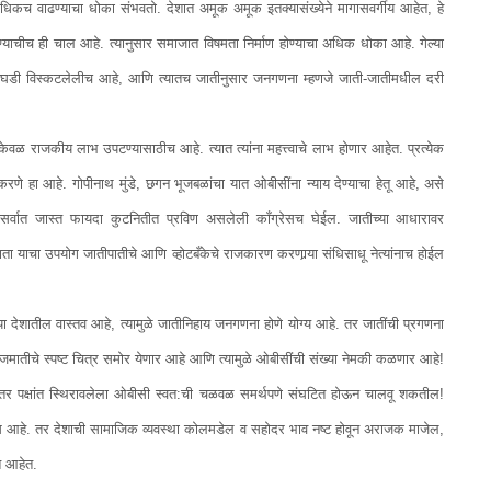
िकच वाढण्याचा धोका संभवतो. देशात अमूक अमूक इतक्यासंख्येने मागासवर्गीय आहेत, हे
ण्याचीच ही चाल आहे. त्यानुसार समाजात विषमता निर्माण होण्याचा अधिक धोका आहे. गेल्या
स्थेची घडी विस्कटलेलीच आहे, आणि त्यातच जातीनुसार जनगणना म्हणजे जाती-जातीमधील दरी
केवळ राजकीय लाभ उपटण्यासाठीच आहे. त्यात त्यांना महत्त्वाचे लाभ होणार आहेत. प्रत्येक
रणे हा आहे. गोपीनाथ मुंडे, छगन भूजबळांचा यात ओबीसींना न्याय देण्याचा हेतू आहे, असे
 सर्वात जास्त फायदा कुटनितीत प्रविण असलेली कॉंग्रेसच घेईल. जातीच्या आधारावर
 याचा उपयोग जातीपातीचे आणि व्होटबँकेचे राजकारण करणार्‍या संधिसाधू नेत्यांनाच होईल
ा देशातील वास्तव आहे, त्यामुळे जातीनिहाय जनगणना होणे योग्य आहे. तर जातींची प्रगणना
मातीचे स्पष्ट चित्र समोर येणार आहे आणि त्यामुळे ओबीसींची संख्या नेमकी कळणार आहे!
ुळे इतर पक्षांत स्थिरावलेला ओबीसी स्वत:ची चळवळ समर्थपणे संघटित होऊन चालवू शकतील!
 कयास आहे. तर देशाची सामाजिक व्यवस्था कोलमडेल व सहोदर भाव नष्ट होवून अराजक माजेल,
त आहेत.