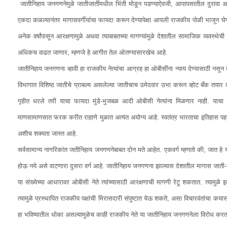
जातीनिहाय जनगणनेमुळे जातीजातींमधील भिंती मोडून पडण्याऐवजी, आपापसातील दुरावा अध
एकदा कळल्यानंतर मागासवर्गीयांंचा फायदा करून देण्यापेक्षा आपली राजकीय पोळी भाजून घे
अनेक वर्षांपासून आरक्षणामुळे अथवा त्याबाबतच्या मागण्यांमुळे देशातील सामाजिक व्यव
अधिकच वाढत जाणार, म्हणजे हे आगीत तेल ओतण्यासारखेच आहे.
जातीनिहाय जनगणना व्हावी हा राजकीय नेत्यांचा आग्रह हा ओबीसींना न्याय देण्यासाठी नसून 
विभागात विशिष्ठ जातीचे प्राबल्य असलेल्या जातीचाच उमेदवार उभा करून व्होट बँक तयार क
गृहीत धरले तरी याचा फायदा मुंडे-भुजबळ आदी ओबीसी नेत्यांना मिळणार नाही. याचा
माणसामाणसात फरक करीत राहाणे मुळात अत्यंत अयोग्य आहे. स्वतंत्र भारताचा इतिहास पहाता
अशीच शक्यता जास्त आहे.
सर्वसामान्य नागरिकांत जतीनिहाय जनगणनेबाबत दोन मते आहेत. एकवर्ग म्हणतो की, जात हे य
होऊ नये असे वाटणारा दुसरा वर्ग आहे. जातीनिहाय जनगणना झाल्यास देशातील मागास जाती-ज
या संख्येच्या आधारावर ओबीसी नेते त्यांच्यासाठी आरक्षणाची मागणी रेटू शकतात. त्याम
त्यामुळे प्रस्थापित राजकीय पक्षांची मिरासदारी संपुष्टात येऊ शकते, असा विचारवंतांचा
हा भविष्यातील धोका असल्यामुळेच काही राजकीय नेते या जातीनिहाय जनगणनेला विरोध कर