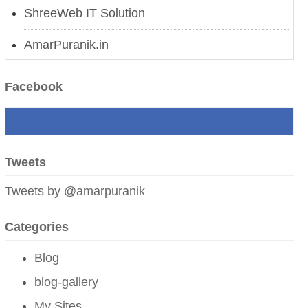
ShreeWeb IT Solution
AmarPuranik.in
मोगलस्तानचे कारस्थान
Facebook
नवी अर्थक्रांती
लाल किल्ल्यावरून मोदींचा बलूची दणका
Tweets
उर्जित पटेल यांची निवड आणि आव्हाने
Tweets by @amarpuranik
भारतीय जनतेचा युद्धक्षोभ
Categories
मोदी सरकारचे पुर्वेकडील समुद्रीसाहस
Blog
परं वैभवं नेतुमेतत् स्वराष्ट्रं|
blog-gallery
Admin:
grt
My Sites