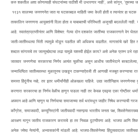
करु शकतील अशा कोणत्याही संघटनांच्या पाठीशी मी उभारणार नाही’, असे सांगून, ‘तुमच्या जा
१९३१ सालच्या जनगणनेत जात या घटकाबद्दल माहिती जमा केली होती व त्यानंतर हा घटक
तत्कालिन जनगणना आयुक्तांनी दिला होता व याबाबतची परिस्थिती अजूनही बदललेली नाही. सध
आहे. स्वातंत्रप्राप्तीनंतर आणि विशेषत: गेल्या दोन दशकांत जातींच्या राजकारणाने वे
जाती-जातींमधल्या भिंती त्यामुळे मोडून पडतील की अधिकच वाढतील. मागासांचे खरे हित 
शब्दात सांगायचे तर जात्यूच्छेदाचा लढा यामुळे यशस्वी होईल काय? असे अनेक प्रश्‍न उभे रह
जातवार जनगणेचा सरकारचा निर्णय अत्यंत चुकीचा असून आधीच जातीभेदाने बरबटलेल्या,
जन्माधिष्ठित जातीव्यवस्था मुळातूनच उखडून टाकण्याऐवजी ती आणखी मजबूत करण्याचा राजकि
समस्त हिंदूंनीच नव्हे, तर इतर धमीर्यांनीही ओळखला पाहिजे. उद्या जातीनिहाय जनगणेनचा
करणारा सरकारचा हा निर्णय वेळीच हाणून पाडला नाही तर केवळ एवढ्या एका गोष्टीवर ध
अपमान आहे आणि म्हणून या निर्णयाचा समाजाच्या सर्व थरांमधून जाहीर निषेध करण्याची गरज
कॉंग्रेस, समाजवादी, कम्यूनिस्टांनी जातीयवादी नसणार्‍या भारतीय जनता पक्ष, शिवसेनेसारख्या
आरक्षण मागून जातीय राजकारण करायचे हा तर निव्वळ दुटप्पीपणा आहे. भाजपा आणि शिवसेना या
अनेक ज्येष्ठ नेत्यांनी, अभ्यासकांनी मांडली आहे. भाजपा-शिवसेनेच्या हिंदूत्ववादाला जा