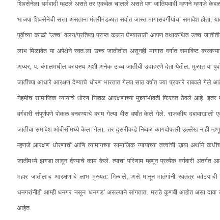
शिवसेनेला धर्मवादी म्हटले असते तर एकवेळ चालले असते पण जातियवादी म्हणने म्हणजे केवळ लो
भाजपा-शिवसेनेची सत्ता असताना मंत्रीमंडळात सर्वात जास्त मागासवर्गीयांचा समावेश होता, य
पूर्वीच्या काळी ‘उच्च’ वलय/प्रतिष्ठा प्राप्त करून घेण्यासाठी आपण तथाकथित उच्च जाती
लाभ मिळावेत या अपेक्षेने स्वत:ला उच्च जातीतील असूनही मागास वर्गात समाविष्ट करवण
अय्यर, प. बंगालमधील कायस्थ अशी अनेक उच्च जातींची उदाहरणे देता येतील. मुळात या पुर्वाश
जातींच्या आधारे आरक्षण देण्याचे धोरण भारतात गेल्या साठ वर्षात ज्या प्रकारे राबवले गेले आह
नेहमीच सामाजिक न्यायाचे धोरण निव्वळ आरक्षणाच्या मुद्द्याभोवती फिरवत ठेवले आहे. इतर मागा
वर्गवारी संपूर्णपणे पोकळ बनवण्याचे काम गेल्या वीस वर्षांत केले गेले. राजकीय दबावाखाल
जातींचा समावेश ओबीसींमध्ये केला गेला, तर दुसरीकडे निव्वळ कागदोपत्री उल्लेख नाही म्हणून
म्हणजे आरक्षण धोरणाची आणि त्यामागच्या सामाजिक न्यायाच्या तत्त्वांची खर्‍या अर्थाने कध
जातींमध्ये झगडा लावून देण्याचे काम केले. त्याचा परिणाम म्हणून प्रत्येक वर्गवारी अंतर्गत आ
महार जातीलाच आरक्षणाचे लाभ मुख्यत: मिळाले, असे मानून मातंगांनी स्वतंत्र कोट्याची क
धनगरांनीही आम्ही धनगर नसून ‘धनगड’ असल्याने सांगतात. मराठे कुणबी आहोत असा दावा 
आहेत.