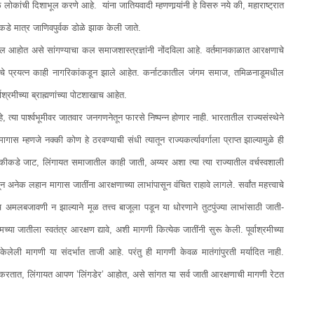
कांची दिशाभूल करणे आहे. यांना जातियवादी म्हणणार्‍यांनी हे विसरु नये की, महाराष्ट्रात
ाकडे मात्र जाणिवपुर्वक डोळे झाक केली जाते.
तील आहोत असे सांगण्याचा कल समाजशास्त्रज्ञांनी नोंदविला आहे. वर्तमानकाळात आरक्षणाचे
्याचे प्रयत्न काही नागरिकांकडून झाले आहेत. कर्नाटकातील जंगम समाज, तमिळनाडूमधील
्रमीच्या ब्राह्मणांच्या पोटशाखाच आहेत.
े, त्या पार्श्‍वभूमीवर जातवार जनगणनेतून फारसे निष्पन्न होणार नाही. भारतातील राज्यसंस्थेने
स म्हणजे नक्की कोण हे ठरवण्याची संधी त्यातून राज्यकर्त्यावर्गाला प्राप्त झाल्यामुळे ही
ी एकीकडे जाट, लिंगायत समाजातील काही जाती, अय्यर अशा त्या त्या राज्यातील वर्चस्वशाली
 अनेक लहान मागास जातींना आरक्षणाच्या लाभांपासून वंचित राहावे लागले. सर्वांत महत्त्वाचे
ीच अमलबजावणी न झाल्याने मूळ तत्त्व बाजूला पडून या धोरणाने तुटपुंज्या लाभांसाठी जाती-
मच्या जातीला स्वतंत्र आरक्षण द्यावे, अशी मागणी कित्येक जातींनी सुरू केली. पूर्वाश्रमीच्या
ेलेली मागणी या संदर्भात ताजी आहे. परंतु ही मागणी केवळ मातंगांपुरती मर्यादित नाही.
करतात, लिंगायत आपण ’लिंगडेर’ आहोत, असे सांगत या सर्व जाती आरक्षणाची मागणी रेटत