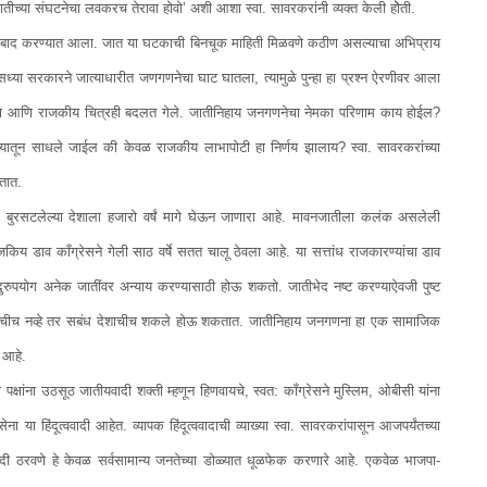
तीच्या संघटनेचा लवकरच तेरावा होवो’ अशी आशा स्वा. सावरकरांनी व्यक्त केली होेती.
 बाद करण्यात आला. जात या घटकाची बिनचूक माहिती मिळवणे कठीण असल्याचा अभिप्राय
्या सरकारने जात्याधारीत जणगणनेचा घाट घातला, त्यामुळे पुन्हा हा प्रश्‍न ऐरणीवर आला
ग घेतला आणि राजकीय चित्रही बदलत गेले. जातीनिहाय जनगणनेचा नेमका परिणाम काय होईल?
त्यातून साधले जाईल की केवळ राजकीय लाभापोटी हा निर्णय झालाय? स्वा. सावरकरांच्या
ातात.
 बुरसटलेल्या देशाला हजारो वर्षं मागे घेऊन जाणारा आहे. मावनजातीला कलंक असलेली
य डाव कॉंग्रेसने गेली साठ वर्षे सतत चालू ठेवला आहे. या सत्तांध राजकारण्यांचा डाव
 दुरुपयोग अनेक जातींवर अन्याय करण्यासाठी होऊ शकतो. जातीभेद नष्ट करण्याऐवजी पुष्ट
र्माचीच नव्हे तर सबंध देशाचीच शकले होऊ शकतात. जातीनिहाय जनगणना हा एक सामाजिक
 आहे.
 पक्षांना उठसूठ जातीयवादी शक्ती म्हणून हिणवायचे, स्वत: कॉंग्रेसने मुस्लिम, ओबीसी यांना
 हिंदूत्ववादी आहेत. व्यापक हिंदूत्ववादाची व्याख्या स्वा. सावरकरांपासून आजपर्यंतच्या
तीयवादी ठरवणे हे केवळ सर्वसामान्य जनतेच्या डोळ्यात धूळफेक करणारे आहे. एकवेळ भाजपा-