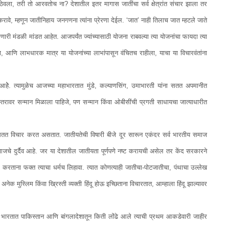
ला, तरी तो आरवतोच ना? देशातील इतर मागास जातींचा सर्व क्षेत्रांत संचार झाला तर
रावे, म्हणून जातीनिहाय जनगणना त्यांना प्रेरणा देईल. ‘जात’ नाही तिलाच जात म्हटले जाते
ारी मंडळी मांडत आहेत. आजपर्यंत ज्यांच्यासाठी योजना राबवल्या त्या योजनांचा फायदा त्या
, आणि लाभधारक मात्र या योजनांच्या लाभांपासून वंचितच राहीला, याचा या विचारवंतांना
हेे. त्यामुळेच आजच्या महाभारतात मुंडे, कल्याणसिंग, उमाभारती यांना सतत अपमानीत
स्तरावर सन्मान मिळाला पाहिजे, पण सन्मान किंवा ओबीसींची प्रगती साधायचा जात्याधारीत
च सतत विचार करत असतात. जातीयतेची विषारी बीजे दूर सारून एकंदर सर्व भारतीय समाज
जचे दुर्दैव आहे. जर या देशातील जातीयता पूर्णपणे नष्ट करायची असेल तर केंद सरकारने
द करताना फक्त त्याचा धर्मच लिहावा. त्यात कोणत्याही जातीचा-पोटजातीचा, पंथाचा उल्लेख
अनेक मुस्लिम किंवा ख्रिस्ती व्यक्ती हिंदू होऊ इच्छिताना विचारतात, आम्हाला हिंदू झाल्यावर
तात पाकिस्तान आणि बांगलादेशातून किती लोंढे आले त्याची प्रथम आकडेवारी जाहीर