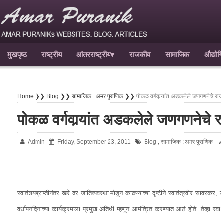
मुखपृष्ठ
राष्ट्रीय
आंतरराष्ट्रीय
▾
राजकीय
सामाजिक
औद्यो
Home ❯❯
Blog ❯❯
सामाजिक : अमर पुराणिक ❯❯
पोकळ वर्गवार्‍यांत अडकलेले जणगणनेचे र
पोकळ वर्गवार्‍यांत अडकलेले जणगणनेचे
Admin
Friday, September 23, 2011
Blog
सामाजिक : अमर पुराणिक
,
स्वातंत्र्यप्राप्तीनंतर खरे तर जातिव्यवस्था मोडून काढण्याच्या दृष्टीने स्वातंत्रवीर सावरक
वर्धापनदिनाच्या कार्यक्रमाला प्रमुख अतिथी म्हणून आमंत्रित करण्यात आले होते. तेव्हा स्वा