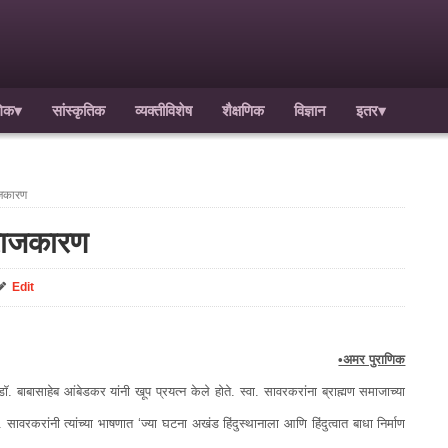
गिक
▾
सांस्कृतिक
व्यक्तीविशेष
शैक्षणिक
विज्ञान
इतर
▾
ाजकारण
 राजकारण
Edit
•अमर पुराणिक
र, डॉ. बाबासाहेब आंबेडकर यांनी खूप प्रयत्न केले होते. स्वा. सावरकरांना ब्राह्मण समाजाच्या
. सावरकरांनी त्यांच्या भाषणात ‘ज्या घटना अखंड हिंदुस्थानाला आणि हिंदुत्वात बाधा निर्माण